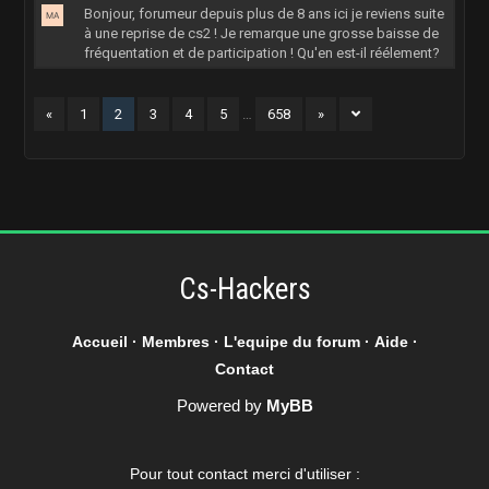
Bonjour, forumeur depuis plus de 8 ans ici je reviens suite
à une reprise de cs2 ! Je remarque une grosse baisse de
fréquentation et de participation ! Qu'en est-il réélement?
«
1
2
3
4
5
…
658
»
Cs-Hackers
Accueil
·
Membres
·
L'equipe du forum
·
Aide
·
Contact
Powered by
MyBB
Pour tout contact merci d'utiliser :