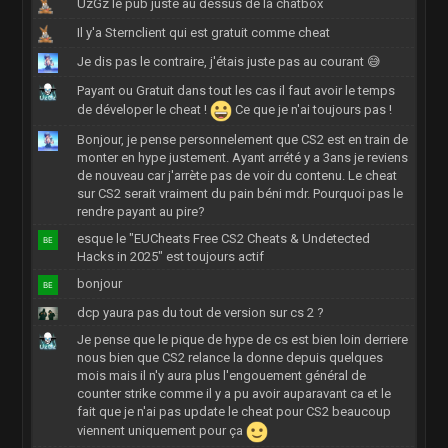
UzGz le pub juste au dessus de la chatbox
Il y'a Sternclient qui est gratuit comme cheat
Je dis pas le contraire, j'étais juste pas au courant 😅
Payant ou Gratuit dans tout les cas il faut avoir le temps
de déveloper le cheat !
Ce que je n'ai toujours pas !
Bonjour, je pense personnelement que CS2 est en train de
monter en hype justement. Ayant arrété y a 3ans je reviens
de nouveau car j'arrète pas de voir du contenu. Le cheat
sur CS2 serait vraiment du pain béni mdr. Pourquoi pas le
rendre payant au pire?
esque le "EUCheats Free CS2 Cheats & Undetected
Hacks in 2025" est toujours actif
bonjour
dcp yaura pas du tout de version sur cs 2 ?
Je pense que le pique de hype de cs est bien loin derriere
nous bien que CS2 relance la donne depuis quelques
mois mais il n'y aura plus l'engouement général de
counter strike comme il y a pu avoir auparavant ca et le
fait que je n'ai pas update le cheat pour CS2 beaucoup
viennent uniquement pour ça