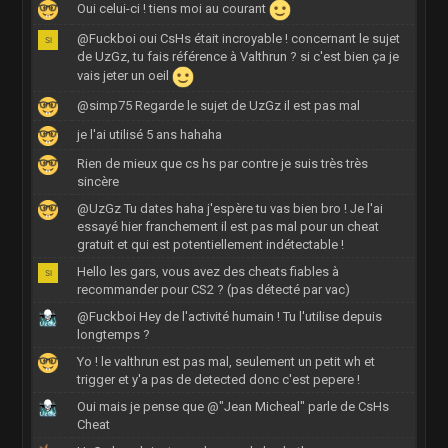
Oui celui-ci ! tiens moi au courant
@Fuckboi oui CsHs était incroyable ! concernant le sujet
de UzGz, tu fais référence à Valthrun ? si c'est bien ça je
vais jeter un oeil
@simp75 Regarde le sujet de UzGz il est pas mal
je l'ai utilisé 5 ans hahaha
Rien de mieux que cs hs par contre je suis très très
sincère
@UzGz Tu dates haha j'espère tu vas bien bro ! Je l'ai
essayé hier franchement il est pas mal pour un cheat
gratuit et qui est potentiellement indétectable !
Hello les gars, vous avez des cheats fiables à
recommander pour CS2 ? (pas détecté par vac)
@Fuckboi Hey de l'activité humain ! Tu l'utilise depuis
longtemps ?
Yo ! le valthrun est pas mal, seulement un petit wh et
trigger et y'a pas de detected donc c'est pepere !
Oui mais je pense que @"Jean Micheal" parle de CsHs
Cheat