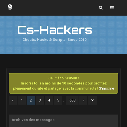
Cs-Hackers
Cheats, Hacks & Scripts. Since 2010.
Salut à toi visiteur !
Inscris toi en moins de 10 secondes
pour profitez
pleinement du site et partager avec la communauté !
S'inscrire
«
1
2
3
4
5
…
658
»
Archives des messages