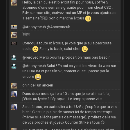
Hello, la canicule est bientôt fini pour nous, j'offre 5
abonnes d'une semaine gratuite pour mon cheat CS2 !
Rdv sur mon site, écrivez moi un MP et je vous ajouterais
1 semaine 👋🏻 bon dimanche à tous
@Anonymeuh @Anonymeuh
👋🏻
Coucou à toute et à tous, je vois que je suis pas toute
seule
Fanny is back, salut chef
@reroved Merci pour la proposition mais pas besoin
@Anonymeuh Salut ! Eh oui ca y est les vieux du web sur
un FORUM et pas tiktok, content que tu passe par la
encore
oh nice ! un ancien
Dans deux mois ça fera 10 ans que je serai inscrit ici,
j'étais au lycée à l'époque.. Le temps passe vite
Salut à tous, en particulier à toi UzGz, j'espère que tu vas
bien ! C'est un plaisir de passer ici de temps en temps
(même si je lâche jamais de message), profitez de la vie,
de vos proches et joyeux Counter Strike à tous 😉