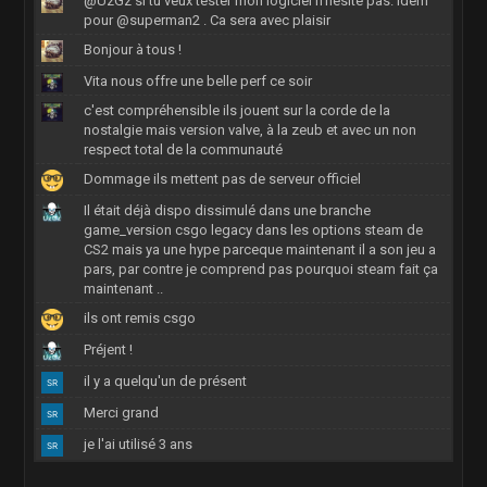
@UzGz si tu veux tester mon logiciel n'hésite pas. Idem
pour @superman2 . Ca sera avec plaisir
Bonjour à tous !
Vita nous offre une belle perf ce soir
c'est compréhensible ils jouent sur la corde de la
nostalgie mais version valve, à la zeub et avec un non
respect total de la communauté
Dommage ils mettent pas de serveur officiel
Il était déjà dispo dissimulé dans une branche
game_version csgo legacy dans les options steam de
CS2 mais ya une hype parceque maintenant il a son jeu a
pars, par contre je comprend pas pourquoi steam fait ça
maintenant ..
ils ont remis csgo
Préjent !
il y a quelqu'un de présent
Merci grand
je l'ai utilisé 3 ans