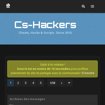
Cs-Hackers
Cheats, Hacks & Scripts. Since 2010.
Salut à toi visiteur !
Inscris toi en moins de 10 secondes
pour profitez
pleinement du site et partager avec la communauté !
S'inscrire
1
2
3
4
5
…
658
»
Archives des messages