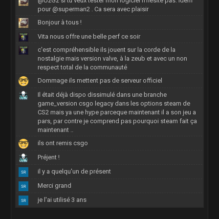
@UzGz si tu veux tester mon logiciel n'hésite pas. Idem
pour @superman2 . Ca sera avec plaisir
Bonjour à tous !
Vita nous offre une belle perf ce soir
c'est compréhensible ils jouent sur la corde de la
nostalgie mais version valve, à la zeub et avec un non
respect total de la communauté
Dommage ils mettent pas de serveur officiel
Il était déjà dispo dissimulé dans une branche
game_version csgo legacy dans les options steam de
CS2 mais ya une hype parceque maintenant il a son jeu a
pars, par contre je comprend pas pourquoi steam fait ça
maintenant ..
ils ont remis csgo
Préjent !
il y a quelqu'un de présent
Merci grand
je l'ai utilisé 3 ans