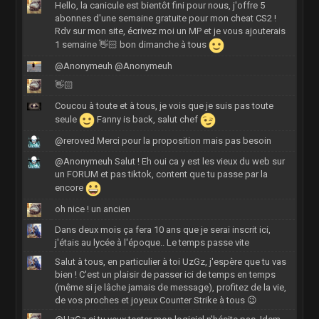
Hello, la canicule est bientôt fini pour nous, j'offre 5
abonnes d'une semaine gratuite pour mon cheat CS2 !
Rdv sur mon site, écrivez moi un MP et je vous ajouterais
1 semaine 👋🏻 bon dimanche à tous
@Anonymeuh @Anonymeuh
👋🏻
Coucou à toute et à tous, je vois que je suis pas toute
seule
Fanny is back, salut chef
@reroved Merci pour la proposition mais pas besoin
@Anonymeuh Salut ! Eh oui ca y est les vieux du web sur
un FORUM et pas tiktok, content que tu passe par la
encore
oh nice ! un ancien
Dans deux mois ça fera 10 ans que je serai inscrit ici,
j'étais au lycée à l'époque.. Le temps passe vite
Salut à tous, en particulier à toi UzGz, j'espère que tu vas
bien ! C'est un plaisir de passer ici de temps en temps
(même si je lâche jamais de message), profitez de la vie,
de vos proches et joyeux Counter Strike à tous 😉