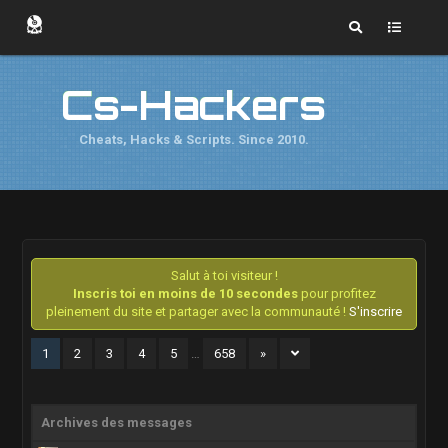
Cs-Hackers
Cheats, Hacks & Scripts. Since 2010.
Salut à toi visiteur !
Inscris toi en moins de 10 secondes
pour profitez
pleinement du site et partager avec la communauté !
S'inscrire
1
2
3
4
5
…
658
»
Archives des messages