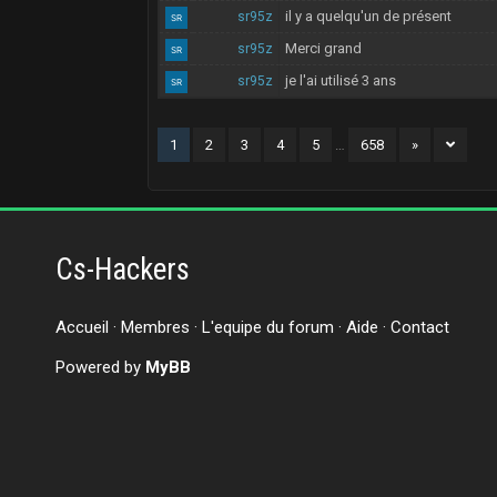
il y a quelqu'un de présent
sr95z
Merci grand
sr95z
je l'ai utilisé 3 ans
sr95z
1
2
3
4
5
…
658
»
Cs-Hackers
Accueil
·
Membres
·
L'equipe du forum
·
Aide
·
Contact
Powered by
MyBB