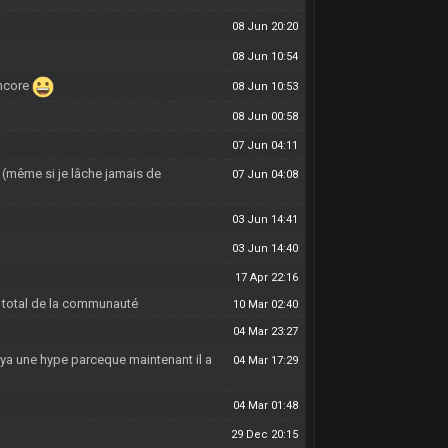
08 Jun 20:20
08 Jun 10:54
encore
08 Jun 10:53
08 Jun 00:58
07 Jun 04:11
ps (même si je lâche jamais de
07 Jun 04:08
03 Jun 14:41
03 Jun 14:40
17 Apr 22:16
ct total de la communauté
10 Mar 02:40
04 Mar 23:27
ya une hype parceque maintenant il a
04 Mar 17:29
04 Mar 01:48
29 Dec 20:15