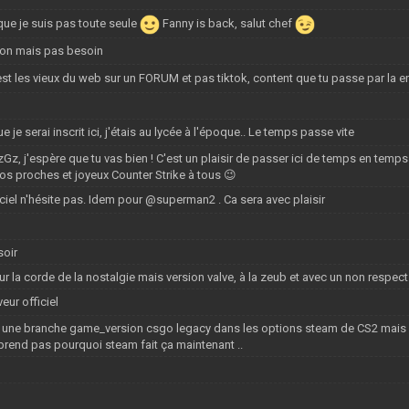
 que je suis pas toute seule
Fanny is back, salut chef
ion mais pas besoin
st les vieux du web sur un FORUM et pas tiktok, content que tu passe par la 
je serai inscrit ici, j'étais au lycée à l'époque.. Le temps passe vite
 UzGz, j'espère que tu vas bien ! C'est un plaisir de passer ici de temps en tem
vos proches et joyeux Counter Strike à tous 😉
ciel n'hésite pas. Idem pour @superman2 . Ca sera avec plaisir
soir
ur la corde de la nostalgie mais version valve, à la zeub et avec un non respe
ur officiel
ns une branche game_version csgo legacy dans les options steam de CS2 mais 
mprend pas pourquoi steam fait ça maintenant ..