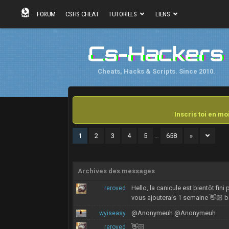
FORUM
CSHS CHEAT
TUTORIELS
LIENS
Cs-Hackers
Cheats, Hacks & Scripts. Since 2010.
Inscris toi en m
1
2
3
4
5
…
658
»
Archives des messages
Hello, la canicule est bientôt fi
reroved
vous ajouterais 1 semaine 👋🏻 
@Anonymeuh @Anonymeuh
wyiseasy
👋🏻
reroved