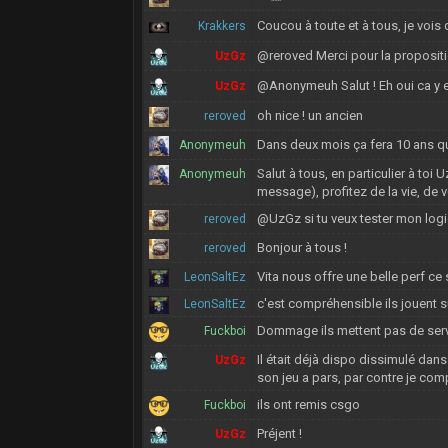
Coucou à toute et à tous, je vois
Krakkers
@reroved Merci pour la proposit
UzGz
@Anonymeuh Salut ! Eh oui ca y e
UzGz
oh nice ! un ancien
reroved
Dans deux mois ça fera 10 ans que 
Anonymeuh
Salut à tous, en particulier à toi
Anonymeuh
message), profitez de la vie, de 
@UzGz si tu veux tester mon logi
reroved
Bonjour à tous !
reroved
Vita nous offre une belle perf ce 
LeonSaltEz
c'est compréhensible ils jouent s
LeonSaltEz
Dommage ils mettent pas de serve
Fuckboi
Il était déjà dispo dissimulé da
UzGz
son jeu a pars, par contre je co
ils ont remis csgo
Fuckboi
Préjent !
UzGz