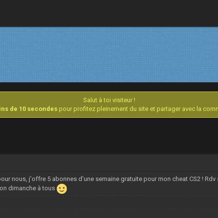
Salut à toi visiteur !
oins de 10 secondes
pour profitez pleinement du site et partager avec la co
ni pour nous, j'offre 5 abonnes d'une semaine gratuite pour mon cheat CS2 ! Rdv 
bon dimanche à tous