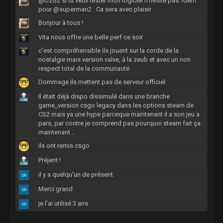
@UzGz si tu veux tester mon logiciel n'hésite pas. Idem
pour @superman2 . Ca sera avec plaisir
Bonjour à tous !
Vita nous offre une belle perf ce soir
c'est compréhensible ils jouent sur la corde de la
nostalgie mais version valve, à la zeub et avec un non
respect total de la communauté
Dommage ils mettent pas de serveur officiel
Il était déjà dispo dissimulé dans une branche
game_version csgo legacy dans les options steam de
CS2 mais ya une hype parceque maintenant il a son jeu a
pars, par contre je comprend pas pourquoi steam fait ça
maintenant ..
ils ont remis csgo
Préjent !
il y a quelqu'un de présent
Merci grand
je l'ai utilisé 3 ans