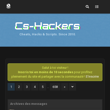
Cs-Hackers
Cheats, Hacks & Scripts. Since 2010.
Salut à toi visiteur !
Inscris toi en moins de 10 secondes
pour profitez
pleinement du site et partager avec la communauté !
S'inscrire
1
2
3
4
5
…
658
»
Archives des messages