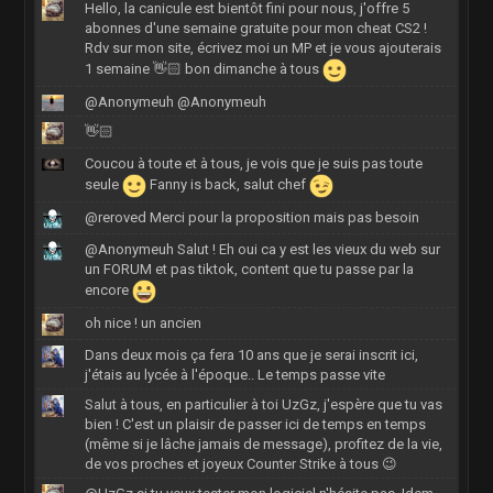
Hello, la canicule est bientôt fini pour nous, j'offre 5
abonnes d'une semaine gratuite pour mon cheat CS2 !
Rdv sur mon site, écrivez moi un MP et je vous ajouterais
1 semaine 👋🏻 bon dimanche à tous
@Anonymeuh @Anonymeuh
👋🏻
Coucou à toute et à tous, je vois que je suis pas toute
seule
Fanny is back, salut chef
@reroved Merci pour la proposition mais pas besoin
@Anonymeuh Salut ! Eh oui ca y est les vieux du web sur
un FORUM et pas tiktok, content que tu passe par la
encore
oh nice ! un ancien
Dans deux mois ça fera 10 ans que je serai inscrit ici,
j'étais au lycée à l'époque.. Le temps passe vite
Salut à tous, en particulier à toi UzGz, j'espère que tu vas
bien ! C'est un plaisir de passer ici de temps en temps
(même si je lâche jamais de message), profitez de la vie,
de vos proches et joyeux Counter Strike à tous 😉