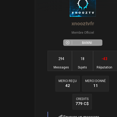
xnooztvfr
Membre Officiel
294
18
-43
Messages
Sujets
Réputation
MERCI REÇU
MERCI DONNÉ
42
11
CREDITS
779 C$