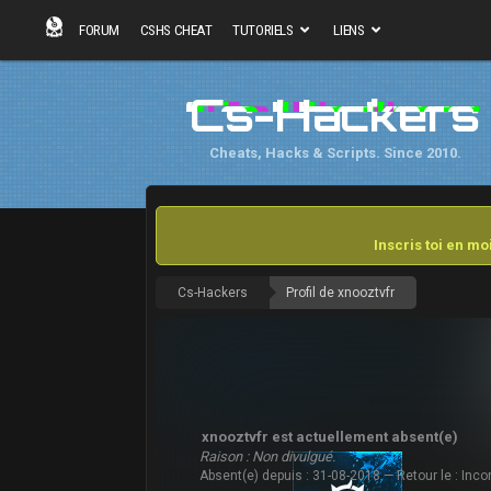
FORUM
CSHS CHEAT
TUTORIELS
LIENS
Cs-Hackers
Cheats, Hacks & Scripts. Since 2010.
Inscris toi en m
Cs-Hackers
Profil de xnooztvfr
xnooztvfr est actuellement absent(e)
Raison : Non divulgué.
Absent(e) depuis : 31-08-2018 — Retour le : Inc