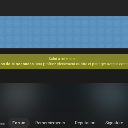
Salut à toi visiteur !
oins de 10 secondes
pour profitez pleinement du site et partager avec la co
Forum
Remerciements
Réputation
Signature
onnu