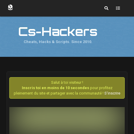
Cs-Hackers
Cheats, Hacks & Scripts. Since 2010.
Salut à toi visiteur !
Inscris toi en moins de 10 secondes
pour profitez
pleinement du site et partager avec la communauté !
S'inscrire