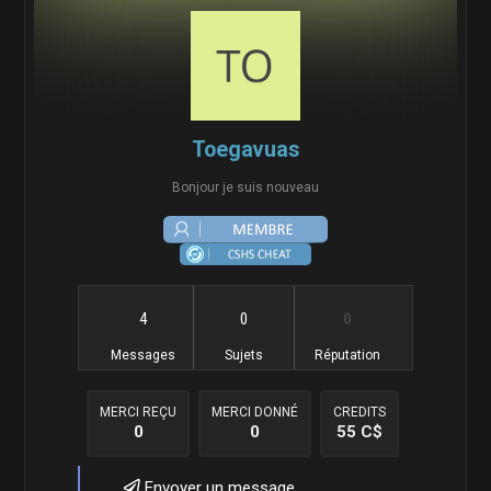
Toegavuas
Bonjour je suis nouveau
4
0
0
Messages
Sujets
Réputation
MERCI REÇU
MERCI DONNÉ
CREDITS
0
0
55 C$
Envoyer un message