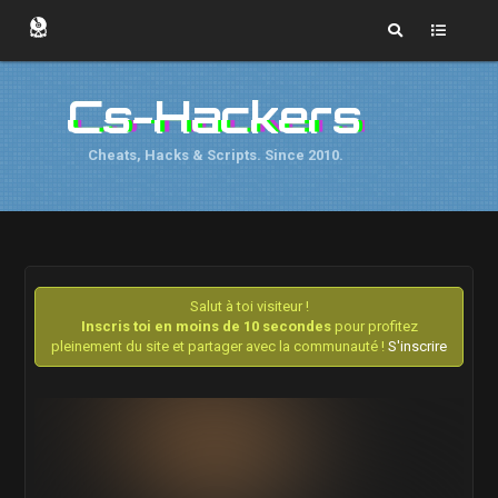
Cs-Hackers
Cheats, Hacks & Scripts. Since 2010.
Salut à toi visiteur !
Inscris toi en moins de 10 secondes
pour profitez
pleinement du site et partager avec la communauté !
S'inscrire