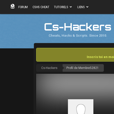
FORUM
CSHS CHEAT
TUTORIELS
LIENS
Cs-Hackers
Cheats, Hacks & Scripts. Since 2010.
Inscris toi en m
Cs-Hackers
Profil de Membre52821