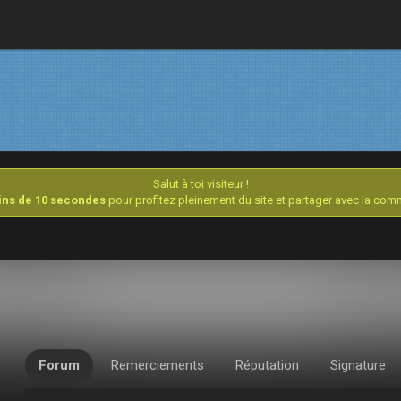
Salut à toi visiteur !
oins de 10 secondes
pour profitez pleinement du site et partager avec la co
Forum
Remerciements
Réputation
Signature