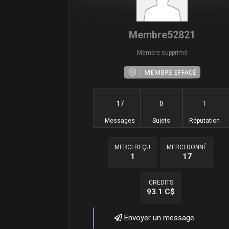
Membre52821
Membre supprimé
17
0
1
Messages
Sujets
Réputation
MERCI REÇU
MERCI DONNÉ
1
17
CREDITS
93.1 C$
Envoyer un message