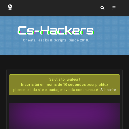
Cs-Hackers
Cheats, Hacks & Scripts. Since 2010.
Salut à toi visiteur !
Inscris toi en moins de 10 secondes
pour profitez
pleinement du site et partager avec la communauté !
S'inscrire