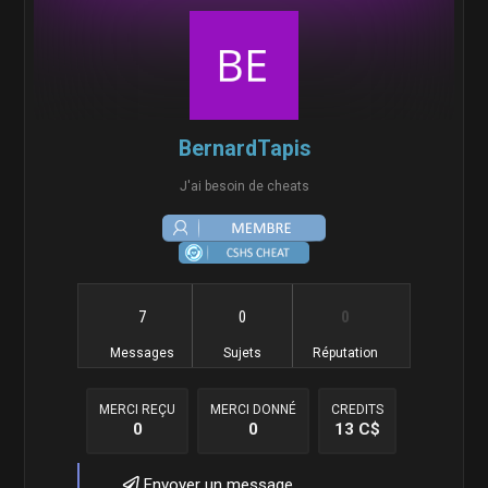
BernardTapis
J'ai besoin de cheats
7
0
0
Messages
Sujets
Réputation
MERCI REÇU
MERCI DONNÉ
CREDITS
0
0
13 C$
Envoyer un message