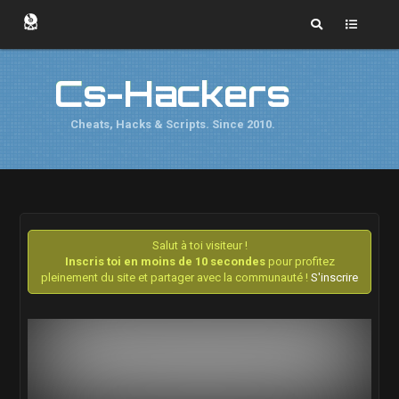
Cs-Hackers
Cheats, Hacks & Scripts. Since 2010.
Salut à toi visiteur !
Inscris toi en moins de 10 secondes
pour profitez
pleinement du site et partager avec la communauté !
S'inscrire