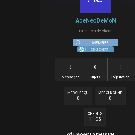
AceNeoDeMoN
J'ai besoin de cheats
6
0
0
Messages
Sujets
Réputation
MERCI REÇU
MERCI DONNÉ
0
0
CREDITS
11 C$
Envoyer un message