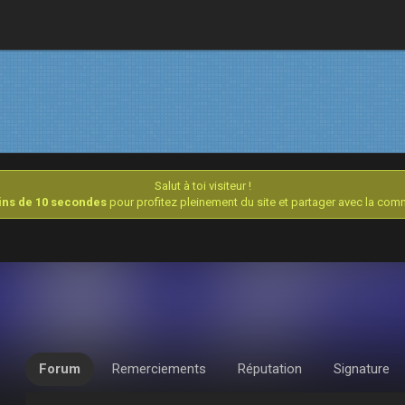
Salut à toi visiteur !
oins de 10 secondes
pour profitez pleinement du site et partager avec la co
Forum
Remerciements
Réputation
Signature