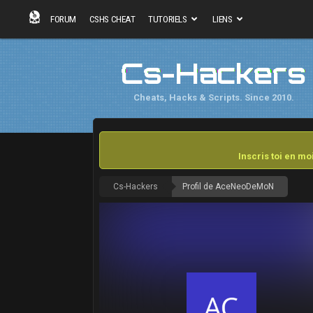
FORUM
CSHS CHEAT
TUTORIELS
LIENS
Cs-Hackers
Cheats, Hacks & Scripts. Since 2010.
Inscris toi en m
Cs-Hackers
Profil de AceNeoDeMoN