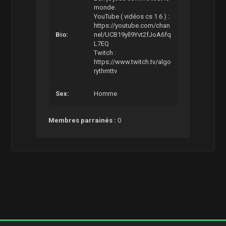
monde.
YouTube ( vidéos cs 1.6 ) :
https://youtube.com/chan
Bio:
nel/UCB19yll9Yvt2fJoA6fq
L7EQ
Twitch :
https://www.twitch.tv/algo
rythmttv
Sex:
Homme
Membres parrainés :
0