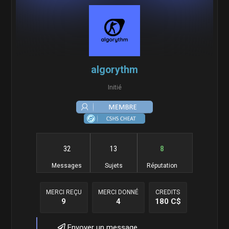
algorythm
Initié
32
13
8
Messages
Sujets
Réputation
MERCI REÇU
MERCI DONNÉ
CREDITS
9
4
180 C$
Envoyer un message