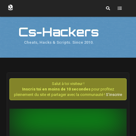
Cs-Hackers
Cheats, Hacks & Scripts. Since 2010.
Salut à toi visiteur !
Inscris toi en moins de 10 secondes
pour profitez
pleinement du site et partager avec la communauté !
S'inscrire