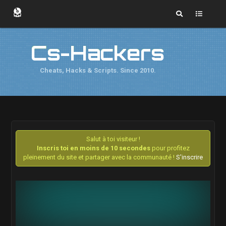
Cs-Hackers
Cheats, Hacks & Scripts. Since 2010.
Salut à toi visiteur !
Inscris toi en moins de 10 secondes
pour profitez
pleinement du site et partager avec la communauté !
S'inscrire