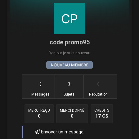
code promo95
Bonjour je suis nouveau
3
3
0
Messages
Sujets
Réputation
MERCI REÇU
MERCI DONNÉ
CREDITS
0
0
17 C$
Envoyer un message