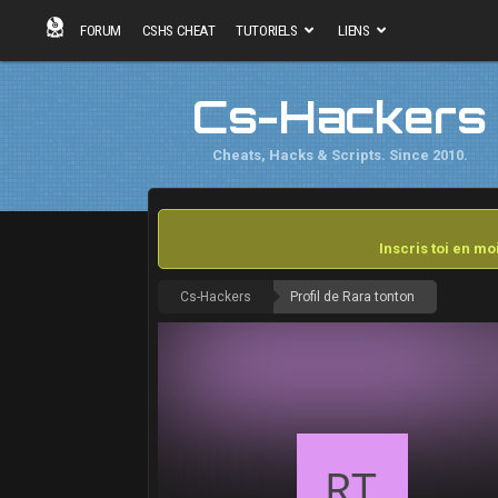
FORUM
CSHS CHEAT
TUTORIELS
LIENS
Cs-Hackers
Cheats, Hacks & Scripts. Since 2010.
Inscris toi en m
Cs-Hackers
Profil de Rara tonton