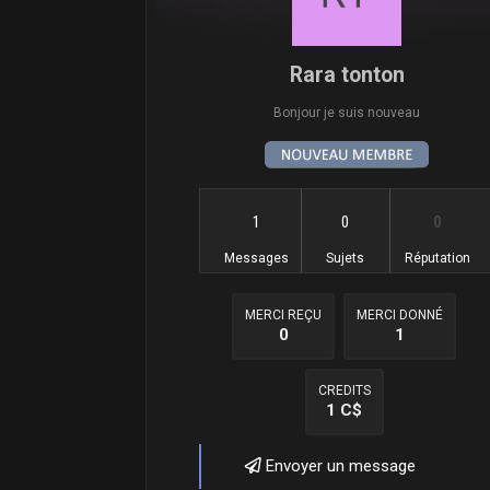
Rara tonton
Bonjour je suis nouveau
1
0
0
Messages
Sujets
Réputation
MERCI REÇU
MERCI DONNÉ
0
1
CREDITS
1 C$
Envoyer un message