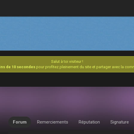
Salut à toi visiteur !
oins de 10 secondes
pour profitez pleinement du site et partager avec la co
Forum
Remerciements
Réputation
Signature