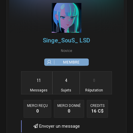
Singe_SouS_ LSD
Novice
11
4
0
Messages
Sujets
Réputation
MERCI REÇU
MERCI DONNÉ
CREDITS
0
0
16 C$
Envoyer un message