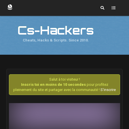
Cs-Hackers
Cheats, Hacks & Scripts. Since 2010.
Salut à toi visiteur !
Inscris toi en moins de 10 secondes
pour profitez
pleinement du site et partager avec la communauté !
S'inscrire