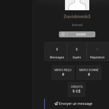
Davidmenk3
Banned
0
0
0
Messages
Sujets
Réputation
MERCI REÇU
MERCI DONNÉ
0
0
CREDITS
5 C$
Envoyer un message