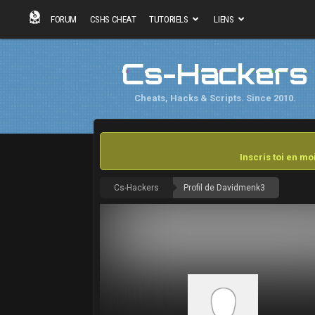
FORUM
CSHS CHEAT
TUTORIELS
LIENS
Cs-Hackers
Cheats, Hacks & Scripts. Since 2010.
Inscris toi en m
Cs-Hackers
Profil de Davidmenk3