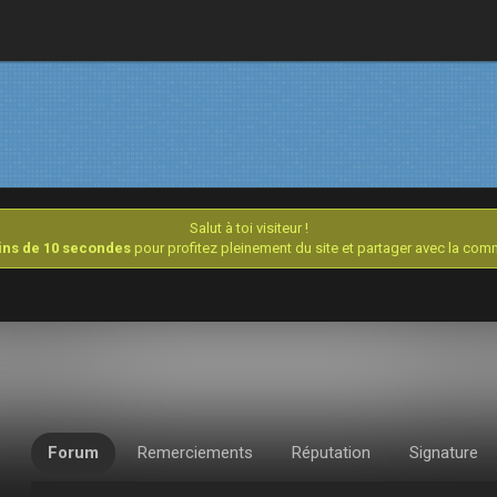
Salut à toi visiteur !
oins de 10 secondes
pour profitez pleinement du site et partager avec la co
Forum
Remerciements
Réputation
Signature