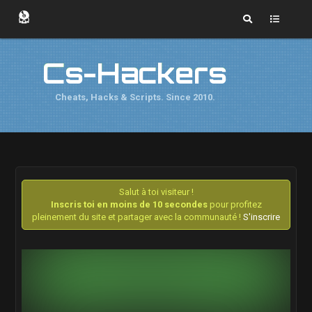
Cs-Hackers
Cheats, Hacks & Scripts. Since 2010.
Salut à toi visiteur !
Inscris toi en moins de 10 secondes
pour profitez
pleinement du site et partager avec la communauté !
S'inscrire