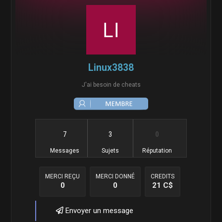
Linux3838
J'ai besoin de cheats
7
3
0
Messages
Sujets
Réputation
MERCI REÇU
MERCI DONNÉ
CREDITS
0
0
21 C$
Envoyer un message