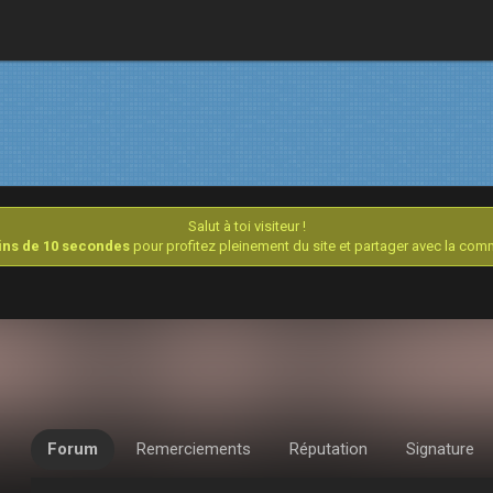
Salut à toi visiteur !
oins de 10 secondes
pour profitez pleinement du site et partager avec la co
Forum
Remerciements
Réputation
Signature