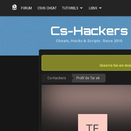
FORUM
CSHS CHEAT
TUTORIELS
LIENS
Cs-Hackers
Cheats, Hacks & Scripts. Since 2010.
Inscris toi en m
Cs-Hackers
Profil de Tar ek