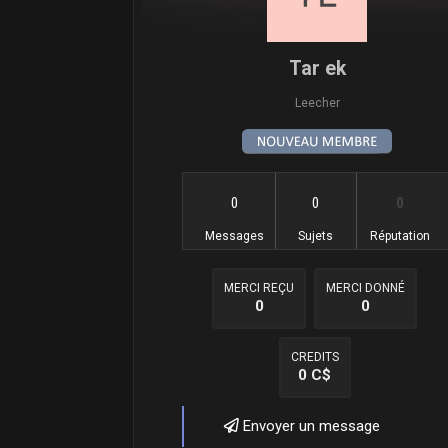
Tar ek
Leecher
0
0
0
Messages
Sujets
Réputation
MERCI REÇU
MERCI DONNÉ
0
0
CREDITS
0 C$
Envoyer un message