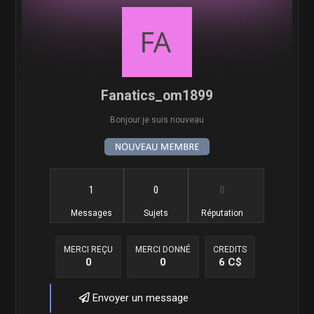
Fanatics_om1899
Bonjour je suis nouveau
1
0
0
Messages
Sujets
Réputation
MERCI REÇU
MERCI DONNÉ
CREDITS
0
0
6 C$
Envoyer un message