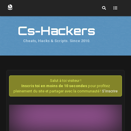
Cs-Hackers
Cheats, Hacks & Scripts. Since 2010.
Salut à toi visiteur !
Inscris toi en moins de 10 secondes
pour profitez
pleinement du site et partager avec la communauté !
S'inscrire