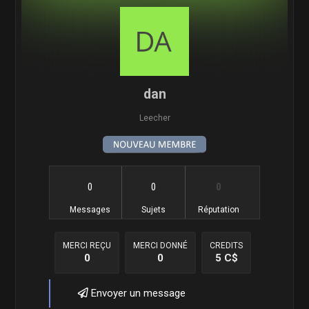
dan
Leecher
0
0
0
Messages
Sujets
Réputation
MERCI REÇU
MERCI DONNÉ
CREDITS
0
0
5 C$
Envoyer un message