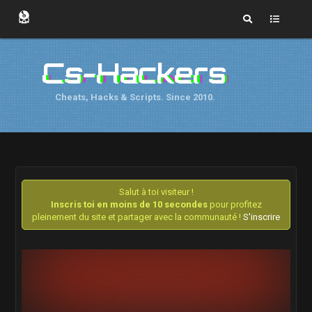
Cs-Hackers
Cheats, Hacks & Scripts. Since 2010.
Salut à toi visiteur !
Inscris toi en moins de 10 secondes
pour profitez
pleinement du site et partager avec la communauté !
S'inscrire