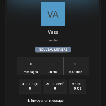
Vass
Leecher
0
0
0
Messages
Sujets
Réputation
MERCI REÇU
MERCI DONNÉ
CREDITS
0
0
0 C$
Envoyer un message