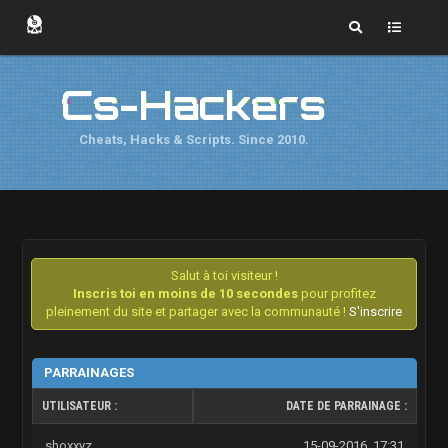
Cs-Hackers
Cheats, Hacks & Scripts. Since 2010.
Salut à toi visiteur !
Inscris toi en moins de 10 secondes
pour profitez
pleinement du site et partager avec la communauté !
S'inscrire
PARRAINAGES
UTILISATEUR :
DATE DE PARRAINAGE :
shoxxyz
15-09-2016, 17:31