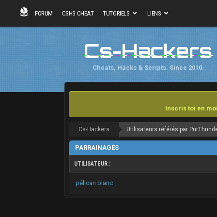
FORUM
CSHS CHEAT
TUTORIELS
LIENS
Cs-Hackers
Cheats, Hacks & Scripts. Since 2010.
Inscris toi en m
Cs-Hackers
Utilisateurs référés par PurThund
PARRAINAGES
UTILISATEUR :
pélican blanc