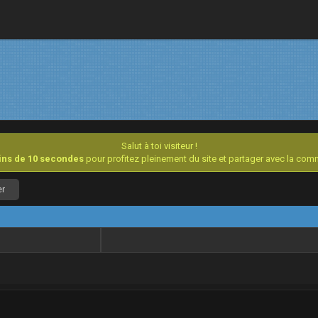
Salut à toi visiteur !
oins de 10 secondes
pour profitez pleinement du site et partager avec la co
er