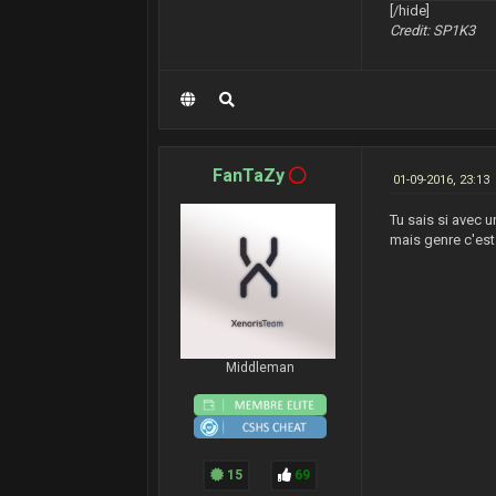
DWORD dwF
[/hide]
{
}
Credit: SP1K3
MODULEENT
HANDLE hS
#
define
FL
if
(!hSna
struct
Pl
{
ModuleEnt
DWORD
Bas
BOOL Run 
{
FanTaZy
01-09-2016, 23:13
return
RM<
while
(Run
}
if
(!
strc
Tu sais si avec u
{
mais genre c'est
int
Jump
(
CloseHand
{
return
(DW
return
RM
}
}
Run = Mod
}
int
Flags
CloseHand
{
Middleman
// std::c
DWORD Bas
return
NU
return
RM
}
}
};
void
SetJ
15
69
{
cMemory *