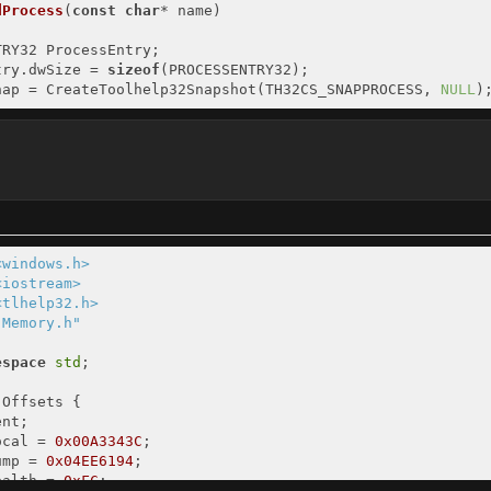
dProcess
(
const
char
* name)
TRY32 ProcessEntry;
try.dwSize =
sizeof
(PROCESSENTRY32);
nap = CreateToolhelp32Snapshot(TH32CS_SNAPPROCESS,
NULL
)
== INVALID_HANDLE_VALUE)
return
0
;
mp
(ProcessEntry.szExeFile, name))
 = ProcessEntry.th32ProcessID;
<windows.h>
le(hSnap);
<iostream>
<tlhelp32.h>
cess = OpenProcess(PROCESS_VM_WRITE | PROCESS_VM_READ | 
"Memory.h"
);
ue
;
espace
std
;
rocess32Next(hSnap, &ProcessEntry));
Offsets {
ent;
le(hSnap);
ocal =
0x00A3343C
;
out << "Error 1\n\n";
ump =
0x04EE6194
;
ealth =
0xFC
;
ulePointer
(
const
char
* name)