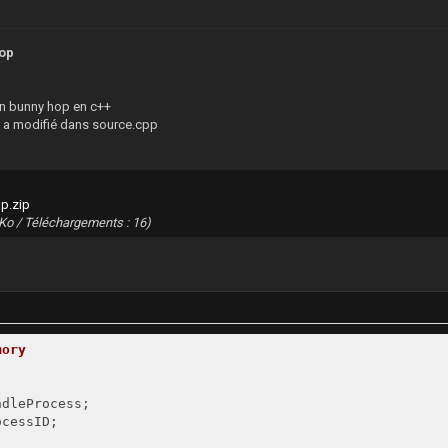
hop
n bunny hop en c++
t a modifié dans source.cpp
op.zip
1 Ko / Téléchargements : 16)
mory
ndleProcess;
cessID;