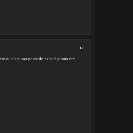
sID);
#2
at ou c'est pas possible ? Car là je vais vite