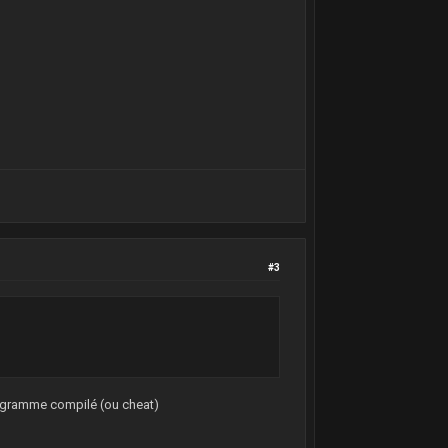
izeof
(T),
NULL
);
e,
sizeof
(T),
0
);
#3
programme compilé (ou cheat)