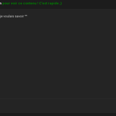
on
pour voir ce contenu ! C'est rapide ;)
ltipleObjects(
sizeof
(Threads) /
sizeof
(HANDLE), Threads,
je voulais savoir ^^