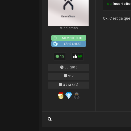
ou
Inscripti
};
WaitForMu
return
0
;
Ok. C'est ça que 
}
Middleman
15
69
Jul 2016
917
3,713.5 C$