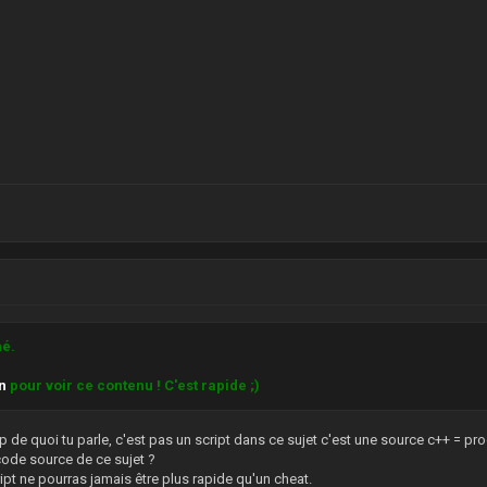
ffsets::Client + Offsets::dwJump, v);
<
class
T
>
D
adress
)
ayer
*
pPlayer
;
ssMemory(pMemory->HandleProcess, (LPVOID)adress, &out,
s
API
Loop
(PVOID pThreadParameter)
;
eep(
7
)) {
r->Jump() ==
5
) {
<
class
T
>
AsyncKeyState(VK_SPACE)) {
WORD
adress
,
T
value
)
r->Flags() & FL_ONGROUND)
SetJump(
5
);
essMemory(pMemory->HandleProcess, (LPVOID)adress, &valu
SetJump(
4
);
hé.
indow(
NULL
,
"Counter-Strike: Global Offensive"
))
on
pour voir ce contenu ! C'est rapide ;)
ncKeyState(VK_HOME))
op de quoi tu parle, c'est pas un script dans ce sujet c'est une source c++ = 
code source de ce sujet ?
ipt ne pourras jamais être plus rapide qu'un cheat.