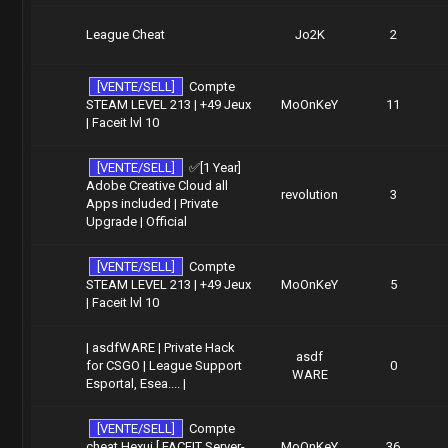
League Cheat
Jo2K
2
[VENTE/SELL]
Compte
STEAM LEVEL 213 | +49 Jeux
MoOnKeY
11
| Faceit lvl 10
[VENTE/SELL]
✅[1 Year]
Adobe Creative Cloud all
revolution
3
Apps included | Private
Upgrade | Official
[VENTE/SELL]
Compte
STEAM LEVEL 213 | +49 Jeux
MoOnKeY
5
| Faceit lvl 10
| asdfWARE | Private Hack
asdf
for CSGO | League Support
0
WARE
Esportal, Esea.... |
[VENTE/SELL]
Compte
cheat Hexui [ FACEIT Server-
MoOnKeY
36