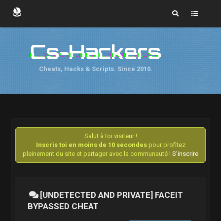
Cs-Hackers
Cheats, Hacks & Scripts. Since 2010.
Salut à toi visiteur !
Inscris toi en moins de 10 secondes
pour profitez
pleinement du site et partager avec la communauté !
S'inscrire
[UNDETECTED AND PRIVATE] FACEIT
BYPASSED CHEAT