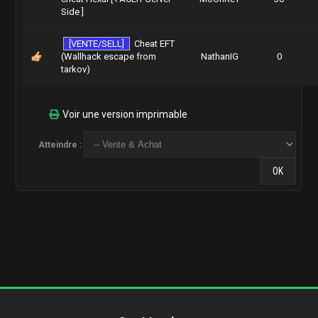
Side ]
[VENTE/SELL]
Cheat EFT
(Wallhack escape from
NathanIG
0
tarkov)
Voir une version imprimable
Atteindre :