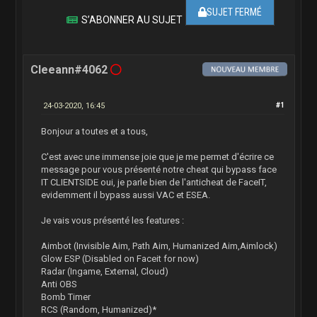
SUJET FERMÉ
S’ABONNER AU SUJET
Cleeann#4062
24-03-2020, 16:45
#1
Bonjour a toutes et a tous,
C'est avec une immense joie que je me permet d'écrire ce
message pour vous présenté notre cheat qui bypass face
IT CLIENTSIDE oui, je parle bien de l'anticheat de FaceIT,
evidemment il bypass aussi VAC et ESEA.
Je vais vous présenté les features :
Aimbot (Invisible Aim, Path Aim, Humanized Aim,Aimlock)
Glow ESP (Disabled on Faceit for now)
Radar (Ingame, External, Cloud)
Anti OBS
Bomb Timer
RCS (Random, Humanized)*