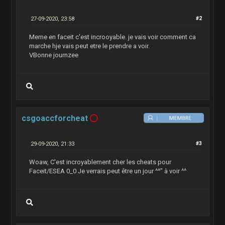
27-09-2020, 23:58
#2
Meme en faceit c'est incrooyable. je vais voir comment ca
marche hje vais peut etre le prendre a voir.
VBonne journzee
csgoaccforcheat
29-09-2020, 21:33
#3
Woaw, C'est incroyablement cher les cheats pour
Faceit/ESEA 0_0 Je verrais peut être un jour ^^" à voir ^^