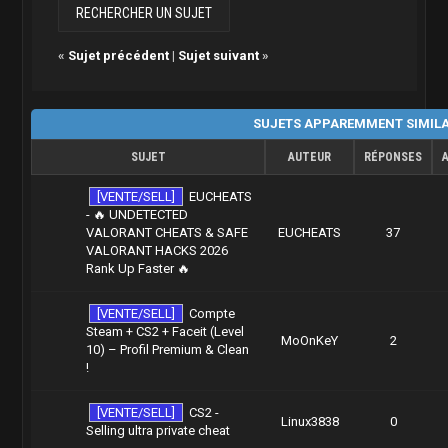
«
Sujet précédent
|
Sujet suivant
»
SUJETS APPAREMMENT SIMIL
SUJET
AUTEUR
RÉPONSES
[VENTE/SELL]
EUCHEATS
- 🔥 UNDETECTED
VALORANT CHEATS & SAFE
EUCHEATS
37
VALORANT HACKS 2026
Rank Up Faster 🔥
[VENTE/SELL]
Compte
Steam + CS2 + Faceit (Level
MoOnKeY
2
10) – Profil Premium & Clean
!
[VENTE/SELL]
CS2 -
Linux3838
0
Selling ultra private cheat