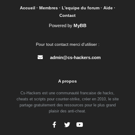
{
if
(!FindWindow(
NULL
,
"Counter-Strike:
Accueil
·
Membres
·
L'equipe du forum
·
Aide
·
Global Offensive"
)) {
Contact
cout
<<
"\n > CS:GO isn't running.\n"
;
system(
"pause"
);
Powered by
MyBB
exit
(
0
);
}
Pour tout contact merci d'utiliser :
while
(!Offsets::Client) {
pMemory->FindProcess(
"csgo.exe"
);
Offsets::Client = pMemory-
admin@cs-hackers.com
>ModulePointer(
"client.dll"
);
}
Console();
A propos
HANDLE Threads[] = {
CreateThread(
0
,
0
, &Loop,
0
,
0
,
0
),
Cs-Hackers est une communauté francaise de hacks,
};
WaitForMultipleObjects(
sizeof
(Threads)
cheats et scripts pour counter-strike, créer en 2010, le site
/
sizeof
(HANDLE), Threads, TRUE,
partage gratuitement des ressources pour le plus grand
INFINITE);
plaisir des anti-cheat.
return
0
;
}