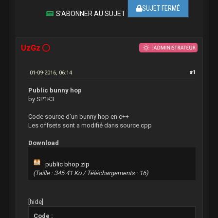
SUJET FERMÉ
S’ABONNER AU SUJET
UzGz
01-09-2016, 06:14
#1
Public bunny hop
by SP1K3
Code source d'un bunny hop en c++
Les offsets sont a modifié dans source.cpp
Download
public bhop.zip
(Taille : 345.41 Ko / Téléchargements : 16)
[hide]
Code :