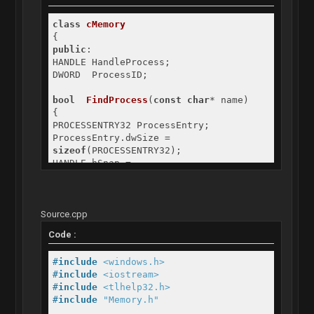
class
cMemory
{
public
:
HANDLE HandleProcess;
DWORD ProcessID;
bool
FindProcess
(
const
char
* name)
{
PROCESSENTRY32 ProcessEntry;
ProcessEntry.dwSize =
sizeof
(PROCESSENTRY32);
HANDLE hSnap =
CreateToolhelp32Snapshot(TH32CS_SNAPPR
OCESS,
NULL
);
if
(hSnap == INVALID_HANDLE_VALUE)
Source.cpp
return
0
;
Code :
do
#
include
<windows.h>
{
#
include
<iostream>
if
(!
strcmp
(ProcessEntry.szExeFile,
#
include
<tlhelp32.h>
name))
#
include
"Memory.h"
{