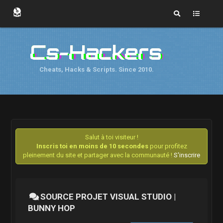
Cs-Hackers
Cheats, Hacks & Scripts. Since 2010.
Salut à toi visiteur !
Inscris toi en moins de 10 secondes
pour profitez
pleinement du site et partager avec la communauté !
S'inscrire
SOURCE PROJET VISUAL STUDIO |
BUNNY HOP