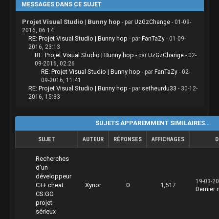
MESSAGES DANS CE SUJET
ModuleEntry.dwSize =
int
Flags
()
sizeof
(ModuleEntry);
Projet Visual Studio | Bunny hop
- par
UzGzChange
- 01-09-
{
BOOL Run = Module32First(hSnap,
2016, 06:14
DWORD Base =
this
->Base();
&ModuleEntry);
RE: Projet Visual Studio | Bunny hop
- par
FanTaZy
- 01-09-
return
RM<
int
>(Base +
2016, 23:13
Offsets::dwFlags);
while
(Run) {
RE: Projet Visual Studio | Bunny hop
- par
UzGzChange
- 02-
}
if
(!
strcmp
(ModuleEntry.szModule,
09-2016, 02:26
name))
RE: Projet Visual Studio | Bunny hop
- par
FanTaZy
- 02-
void
SetJump
(
int
v)
{
09-2016, 11:41
{
RE: Projet Visual Studio | Bunny hop
- par
setheurdu33
- 30-12-
CloseHandle(hSnap);
WM<
int
>(Offsets::Client +
2016, 15:33
return
(DWORD)ModuleEntry.modBaseAddr;
Offsets::dwJump, v);
}
}
Run = Module32Next(hSnap,
};
SUJETS APPAREMMENT SIMILAIRES…
&ModuleEntry);
}
SUJET
AUTEUR
RÉPONSES
AFFICHAGES
D
struct
Player
*
pPlayer
;
CloseHandle(hSnap);
// std::cout << "Error 2\n\n";
DWORD WINAPI
Loop
(PVOID
Recherches
return
NULL
;
pThreadParameter)
d'un
}
{
développeur
19-03-20
for
(;; Sleep(
7
)) {
C++ cheat
Xynor
0
1,517
};
Dernier
if
(pPlayer->Jump() ==
5
) {
CS:GO
while
(GetAsyncKeyState(VK_SPACE)) {
projet
cMemory *pMemory =
new
cMemory;
if
(pPlayer->Flags() & FL_ONGROUND)
sérieux