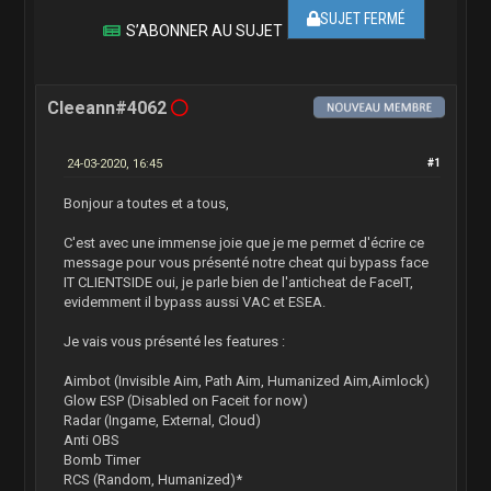
SUJET FERMÉ
S’ABONNER AU SUJET
Cleeann#4062
24-03-2020, 16:45
#1
Bonjour a toutes et a tous,
C'est avec une immense joie que je me permet d'écrire ce
message pour vous présenté notre cheat qui bypass face
IT CLIENTSIDE oui, je parle bien de l'anticheat de FaceIT,
evidemment il bypass aussi VAC et ESEA.
Je vais vous présenté les features :
Aimbot (Invisible Aim, Path Aim, Humanized Aim,Aimlock)
Glow ESP (Disabled on Faceit for now)
Radar (Ingame, External, Cloud)
Anti OBS
Bomb Timer
RCS (Random, Humanized)*