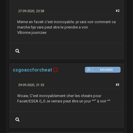
27-09-2020, 23:58
#2
Meme en faceit c'est incrooyable. je vais voir comment ca
marche hje vais peut etre le prendre a voir.
VBonne journzee
csgoaccforcheat
29-09-2020, 21:33
#3
Woaw, C'est incroyablement cher les cheats pour
Faceit/ESEA 0_0 Je verrais peut être un jour ^^" à voir ^^