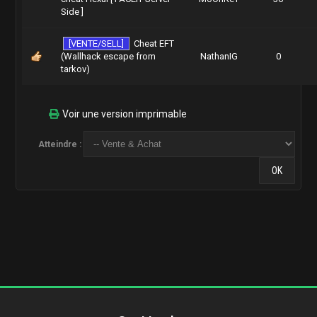
Side ]
[VENTE/SELL]
Cheat EFT
(Wallhack escape from
NathanIG
0
tarkov)
Voir une version imprimable
Atteindre :