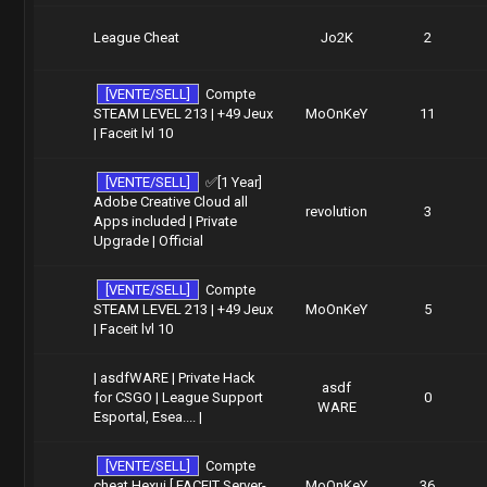
League Cheat
Jo2K
2
[VENTE/SELL]
Compte
STEAM LEVEL 213 | +49 Jeux
MoOnKeY
11
| Faceit lvl 10
[VENTE/SELL]
✅[1 Year]
Adobe Creative Cloud all
revolution
3
Apps included | Private
Upgrade | Official
[VENTE/SELL]
Compte
STEAM LEVEL 213 | +49 Jeux
MoOnKeY
5
| Faceit lvl 10
| asdfWARE | Private Hack
asdf
for CSGO | League Support
0
WARE
Esportal, Esea.... |
[VENTE/SELL]
Compte
cheat Hexui [ FACEIT Server-
MoOnKeY
36