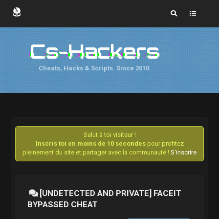
Cs-Hackers
Cheats, Hacks & Scripts. Since 2010.
Salut à toi visiteur !
Inscris toi en moins de 10 secondes
pour profitez
pleinement du site et partager avec la communauté !
S'inscrire
[UNDETECTED AND PRIVATE] FACEIT
BYPASSED CHEAT