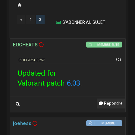
🔥
«
1
2
S’ABONNER AU SUJET
EUCHEATS
02-03-2023, 03:57
#21
Updated for
Valorant patch
6.03
.
Répondre
joehess