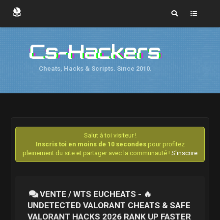
Cs-Hackers
Cheats, Hacks & Scripts. Since 2010.
Salut à toi visiteur !
Inscris toi en moins de 10 secondes
pour profitez
pleinement du site et partager avec la communauté !
S'inscrire
VENTE / WTS EUCHEATS - 🔥
UNDETECTED VALORANT CHEATS & SAFE
VALORANT HACKS 2026 RANK UP FASTER