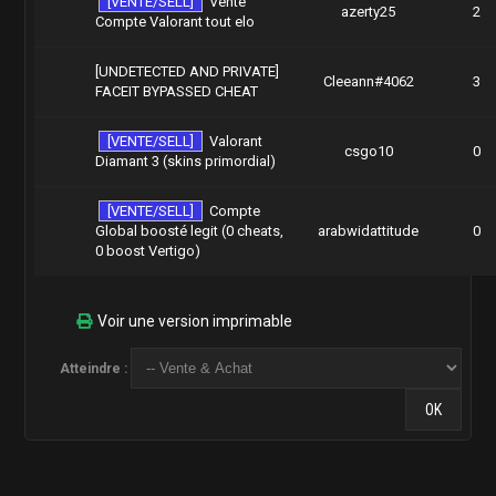
[VENTE/SELL]
Vente
azerty25
2
Compte Valorant tout elo
[UNDETECTED AND PRIVATE]
Cleeann#4062
3
FACEIT BYPASSED CHEAT
[VENTE/SELL]
Valorant
csgo10
0
Diamant 3 (skins primordial)
[VENTE/SELL]
Compte
Global boosté legit (0 cheats,
arabwidattitude
0
0 boost Vertigo)
Voir une version imprimable
Atteindre :