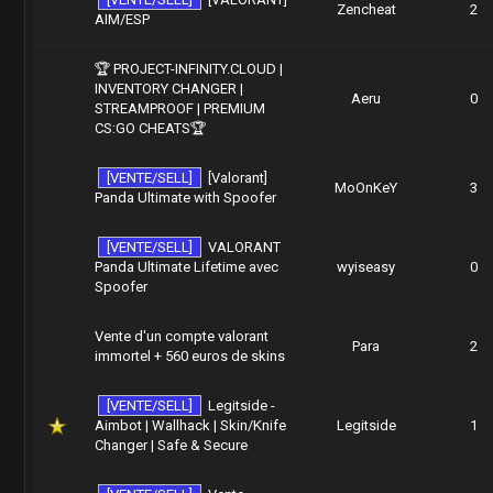
Zencheat
2
AIM/ESP
🏆 PROJECT-INFINITY.CLOUD |
INVENTORY CHANGER |
Aeru
0
STREAMPROOF | PREMIUM
CS:GO CHEATS🏆
[VENTE/SELL]
[Valorant]
MoOnKeY
3
Panda Ultimate with Spoofer
[VENTE/SELL]
VALORANT
Panda Ultimate Lifetime avec
wyiseasy
0
Spoofer
Vente d'un compte valorant
Para
2
immortel + 560 euros de skins
[VENTE/SELL]
Legitside -
Aimbot | Wallhack | Skin/Knife
Legitside
1
Changer | Safe & Secure