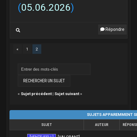
(
05.06.2026
)
Répondre
«
1
2
«
Sujet précédent
|
Sujet suivant
»
SUJETS APPAREMMENT SI
SUJET
AUTEUR
RÉPONS
[VENTE/SELL]
[VALORANT]