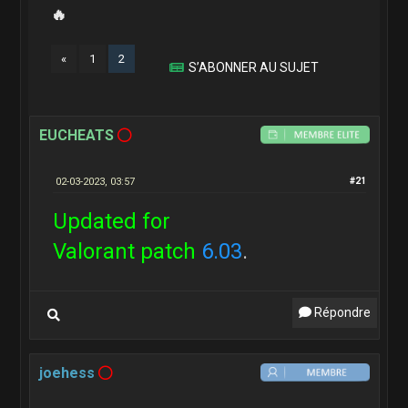
🔥
«
1
2
S’ABONNER AU SUJET
EUCHEATS
02-03-2023, 03:57
#21
Updated for
Valorant patch
6.03
.
Répondre
joehess