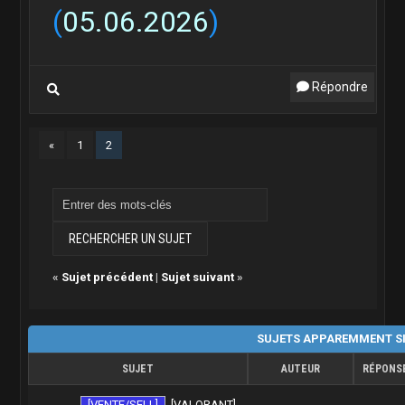
(
05.06.2026
)
Répondre
«
1
2
«
Sujet précédent
|
Sujet suivant
»
SUJETS APPAREMMENT SI
SUJET
AUTEUR
RÉPONS
[VENTE/SELL]
[VALORANT]