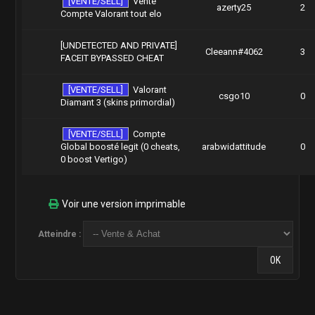
[VENTE/SELL]
Vente
azerty25
2
Compte Valorant tout elo
[UNDETECTED AND PRIVATE]
Cleeann#4062
3
FACEIT BYPASSED CHEAT
[VENTE/SELL]
Valorant
csgo10
0
Diamant 3 (skins primordial)
[VENTE/SELL]
Compte
Global boosté legit (0 cheats,
arabwidattitude
0
0 boost Vertigo)
Voir une version imprimable
Atteindre :