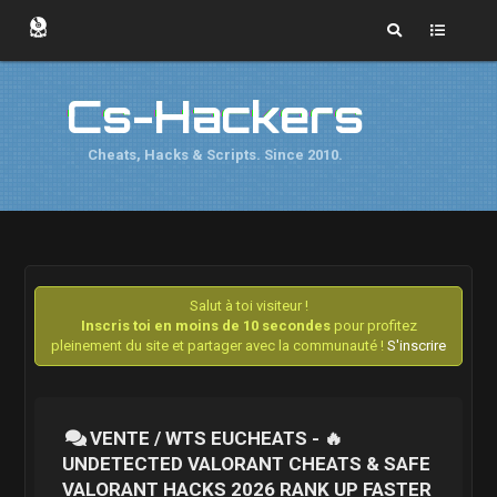
Cs-Hackers
Cheats, Hacks & Scripts. Since 2010.
Salut à toi visiteur !
Inscris toi en moins de 10 secondes
pour profitez
pleinement du site et partager avec la communauté !
S'inscrire
VENTE / WTS EUCHEATS - 🔥
UNDETECTED VALORANT CHEATS & SAFE
VALORANT HACKS 2026 RANK UP FASTER