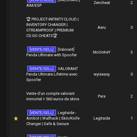
Zencheat
2
AIM/ESP
🏆 PROJECT-INFINITY.CLOUD |
INVENTORY CHANGER |
Aeru
0
STREAMPROOF | PREMIUM
CS:GO CHEATS🏆
[VENTE/SELL]
[Valorant]
MoOnKeY
3
Panda Ultimate with Spoofer
[VENTE/SELL]
VALORANT
Panda Ultimate Lifetime avec
wyiseasy
0
Spoofer
Vente d'un compte valorant
Para
2
immortel + 560 euros de skins
[VENTE/SELL]
Legitside -
Aimbot | Wallhack | Skin/Knife
Legitside
1
Changer | Safe & Secure