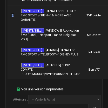
Netflix, Deezer, Disney... à prix réduit !
[VENTE/SELL]
CANAL+ ✅ NETFLIX ✅
RMC SPORT ✅ BEIN ✅ & MORE AVEC
TVProvider
GARANTIE
[VENTE/SELL]
[WINDOWS] Application
à vie [Canal, Beinsport, France, Belgique..
MoOnKeY
VOD]
[VENTE/SELL]
[Autobuy] CANAL+ ✅
lolulo69
RMC SPORT ✅ TELEFOOT ✅ DISNEY PLUS
[VENTE/SELL]
[AUTOBUY] SHOP
COMPTE -
Benja77
FOOD✅|MUSIC✅|VPN✅|PORN✅|NETFLIX✅
Voir une version imprimable
Atteindre :