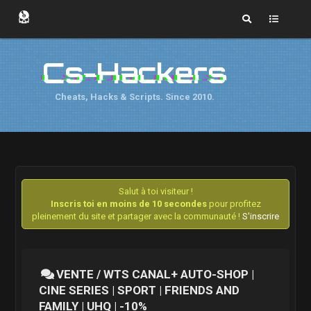
Cs-Hackers
Cheats, Hacks & Scripts. Since 2010.
Salut à toi visiteur !
Inscris toi en moins de 10 secondes
pour profitez
pleinement du site et partager avec la communauté !
S'inscrire
VENTE / WTS CANAL+ AUTO-SHOP |
CINE SERIES | SPORT | FRIENDS AND
FAMILY | UHQ | -10%