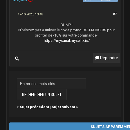
17-10-2023, 13:48
#7
BUMP !
N'hésitez pas à utiliser le code promo
CS-HACKERS
pour
profiter de -10% sur votre commande !
https://mycanal.mysellix.io/
Répondre
«
Sujet précédent
|
Sujet suivant
»
SUJETS APPAREMMEN