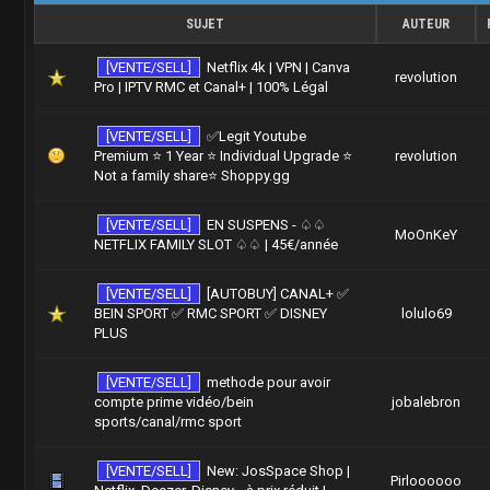
SUJET
AUTEUR
[VENTE/SELL]
Netflix 4k | VPN | Canva
revolution
Pro | IPTV RMC et Canal+ | 100% Légal
[VENTE/SELL]
✅Legit Youtube
Premium ⭐ 1 Year ⭐ Individual Upgrade ⭐
revolution
Not a family share⭐ Shoppy.gg
[VENTE/SELL]
EN SUSPENS - ♤♤
MoOnKeY
NETFLIX FAMILY SLOT ♤♤ | 45€/année
[VENTE/SELL]
[AUTOBUY] CANAL+ ✅
BEIN SPORT ✅ RMC SPORT ✅ DISNEY
lolulo69
PLUS
[VENTE/SELL]
methode pour avoir
compte prime vidéo/bein
jobalebron
sports/canal/rmc sport
[VENTE/SELL]
New: JosSpace Shop |
Pirloooooo