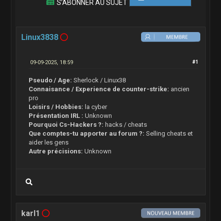
S’ABONNER AU SUJET
Linux3838
09-09-2025, 18:59
#1
Pseudo / Age:
Sherlock / Linux38
Connaisance / Experience de counter-strike:
ancien
pro
Loisirs / Hobbies:
la cyber
Présentation IRL :
Unknown
Pourquoi Cs-Hackers ?:
hacks / cheats
Que comptes-tu apporter au forum ?:
Selling cheats et
aider les gens
Autre précisions:
Unknown
karl1