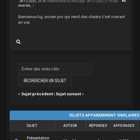
28-12-2025, 21:37
#6
(Modification du message : 28-12-2025, 21:39 par
owarida_
.)
Bienvenue bg, ancien pro qui vend des cheats c'est marrant
en vrai
«
Sujet précédent
|
Sujet suivant
»
SUJETS APPAREMMENT SIMILAIRES
SUJET
AUTEUR
RÉPONSES
AFFICHAGES
Présentation