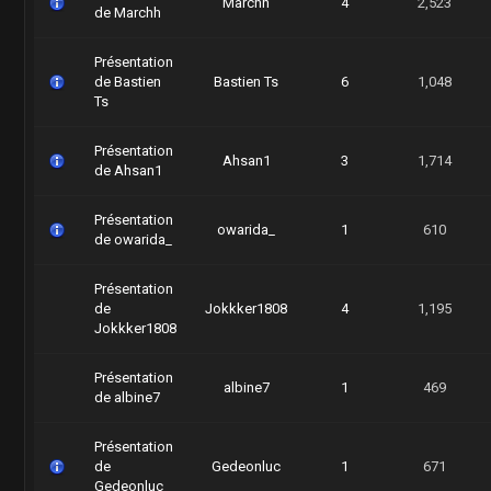
Marchh
4
2,523
de Marchh
Présentation
de Bastien
Bastien Ts
6
1,048
Ts
Présentation
Ahsan1
3
1,714
de Ahsan1
Présentation
owarida_
1
610
de owarida_
Présentation
de
Jokkker1808
4
1,195
Jokkker1808
Présentation
albine7
1
469
de albine7
Présentation
de
Gedeonluc
1
671
Gedeonluc