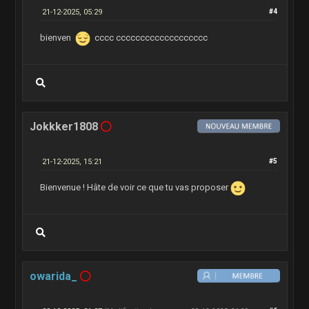
21-12-2025, 05:29
#4
bienven
cccc ccccccccccccccccccc
Jokkker1808
21-12-2025, 15:21
#5
Bienvenue ! Hâte de voir ce que tu vas proposer
owarida_