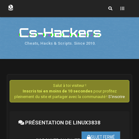
Cs-Hackers
Cheats, Hacks & Scripts. Since 2010.
Salut à toi visiteur !
Inscris toi en moins de 10 secondes
pour profitez
pleinement du site et partager avec la communauté !
S'inscrire
PRÉSENTATION DE LINUX3838
SUJET FERMÉ