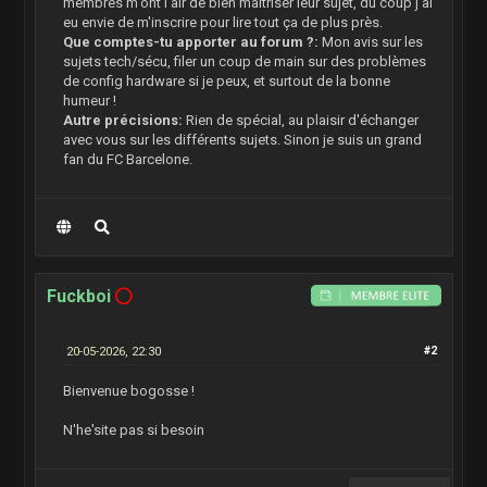
membres m'ont l'air de bien maîtriser leur sujet, du coup j'ai
eu envie de m'inscrire pour lire tout ça de plus près.
Que comptes-tu apporter au forum ?:
Mon avis sur les
sujets tech/sécu, filer un coup de main sur des problèmes
de config hardware si je peux, et surtout de la bonne
humeur !
Autre précisions:
Rien de spécial, au plaisir d'échanger
avec vous sur les différents sujets. Sinon je suis un grand
fan du FC Barcelone.
Fuckboi
20-05-2026, 22:30
#2
Bienvenue bogosse !
N'he'site pas si besoin