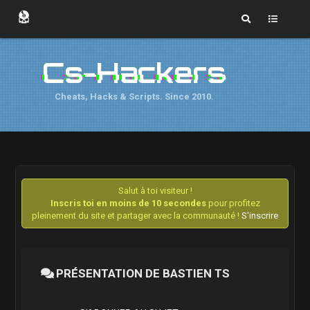
Cs-Hackers
Cheats, Hacks & Scripts. Since 2010.
Salut à toi visiteur !
Inscris toi en moins de 10 secondes
pour profitez
pleinement du site et partager avec la communauté !
S'inscrire
PRÉSENTATION DE BASTIEN TS