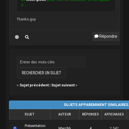
;)
Thanks guy
Répondre
«
Sujet précédent
|
Sujet suivant
»
SUJETS APPAREMMENT SIMILAIRES
SUJET
AUTEUR
RÉPONSES
AFFICHAGES
Présentation
Marchh
4
2,542