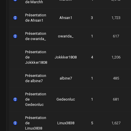
de Marchh
Présentation
Ahsan1
3
1,723
de Ahsan1
Présentation
owarida_
1
617
de owarida_
Présentation
de
Jokkker1808
4
1,206
Jokkker1808
Présentation
albine7
1
485
de albine7
Présentation
de
Gedeonluc
1
681
Gedeonluc
Présentation
de
Linux3838
5
1,627
Linux3838