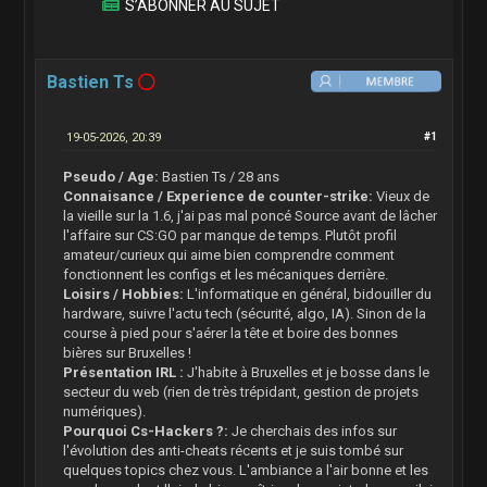
S’ABONNER AU SUJET
Bastien Ts
19-05-2026, 20:39
#1
Pseudo / Age:
Bastien Ts / 28 ans
Connaisance / Experience de counter-strike:
Vieux de
la vieille sur la 1.6, j'ai pas mal poncé Source avant de lâcher
l'affaire sur CS:GO par manque de temps. Plutôt profil
amateur/curieux qui aime bien comprendre comment
fonctionnent les configs et les mécaniques derrière.
Loisirs / Hobbies:
L'informatique en général, bidouiller du
hardware, suivre l'actu tech (sécurité, algo, IA). Sinon de la
course à pied pour s'aérer la tête et boire des bonnes
bières sur Bruxelles !
Présentation IRL :
J'habite à Bruxelles et je bosse dans le
secteur du web (rien de très trépidant, gestion de projets
numériques).
Pourquoi Cs-Hackers ?:
Je cherchais des infos sur
l'évolution des anti-cheats récents et je suis tombé sur
quelques topics chez vous. L'ambiance a l'air bonne et les