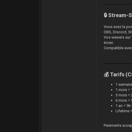
🔒 Stream-S
Vous avez la poss
OBS, Discord, Str
Vos viewers sur 
écran.
Compatible avec 
💰 Tarifs (
1 semaine
1 mois = 
3 mois = 
6 mois = 
1 an = 96
Lifetime 
Paiements accep