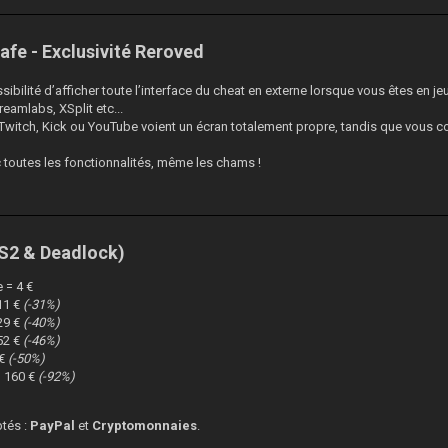
afe - Exclusivité Reroved
ibilité d’afficher toute l’interface du cheat en externe lorsque vous êtes en jeu
eamlabs, XSplit etc...
Twitch, Kick ou YouTube voient un écran totalement propre, tandis que vous cons
toutes les fonctionnalités, même les chams !
CS2 & Deadlock)
 = 4 €
11 €
(-31%)
29 €
(-40%)
52 €
(-46%)
 €
(-50%)
= 160 €
(-92%)
tés :
PayPal
et
Cryptomonnaies
.