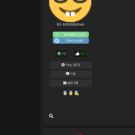
BG & Middleman
12
30
Sep 2015
136
621 C$