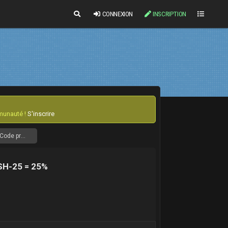
CONNEXION
INSCRIPTION
mmunauté !
S'inscrire
[REROVED.COM] Cheat CS2 & Deadlock | Undetected depuis 2013 | Code promo CSH-25 = 25%
SH-25 = 25%