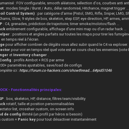
umanisé : FOV configurable, smooth aléatoire, sélection d'os, courbes anti anti 
ot
: modes Single / Burst / Auto, délai randomisé, Hitchance, magnet trigger ...
oil Control System)
: par catégorie d'arme (Pistol, SMG, Rifle, Sniper, LMG, 
Chams, Glow, 9 styles de box, skeleton, step ESP, eye direction, HP, armes, amm
SP
: C4, grenades, prédiction de trajectoire, timer smoke/molotov/flash ...
ack
entièrement configurable, affichage d'une mini map ou d'un radar hack ...
elper
: positions et angles parfaits sur toutes les maps pour tirer les fumig
r
en temps réel à l'écran.
age
pour afficher combien de dégâts vous allez subir quand le C4 va exploser.
tector
pour voir en temps réel quel vote est en cours chez les ennemies (vote 
anger
et
Inventory changer
.
Config
: profils Aimbot + RCS par arme
200+ paramètres ajustables, save/load de configs
omplète ici :
https://forum.cs-hackers.com/showthread....6#pid51046
K - Fonctionnalités principales:
SP
: box, skeleton, HP, distance, filtres team/visibility
ack
rotatif, taille et position personnalisables
ectator list, crosshair custom, on-screen info
d de config
illimité (un profil par héros si besoin)
s
custom +
Panic key
pour tout désactiver instantanément