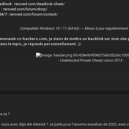
dlock :
reroved.com/deadlock-cheat/
 :
reroved.com/forum/shop/
4/7 :
reroved.com/forum/contact/
Compatible Windows 10 / 11 (64-bit) --- Mises à jour régulièrement 
munauté cs-hackers.com, je viens de mettre un backlink sur mon site p
dans le topic, je réponds personnellement.
🤝
- Undetected Private Cheats since 2013 -
a va ?
 vous avez déjà été detecté ? Je parle pour l'enorme waveban de 2020, avez vo