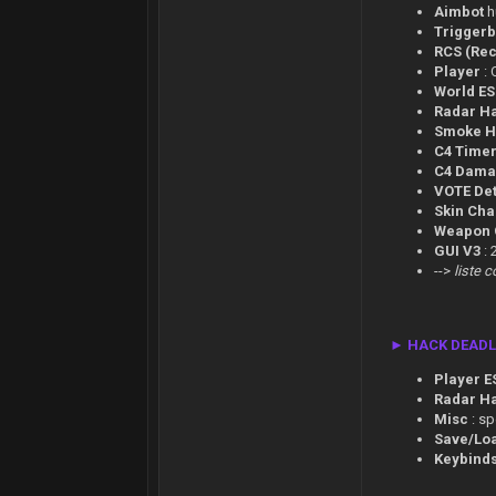
Aimbot
h
Triggerb
RCS (Rec
Player
: 
World E
Radar H
Smoke H
C4 Time
C4 Dam
VOTE De
Skin Ch
Weapon 
GUI V3
: 
-->
liste c
► HACK DEADLOC
Player E
Radar H
Misc
: sp
Save/Loa
Keybind