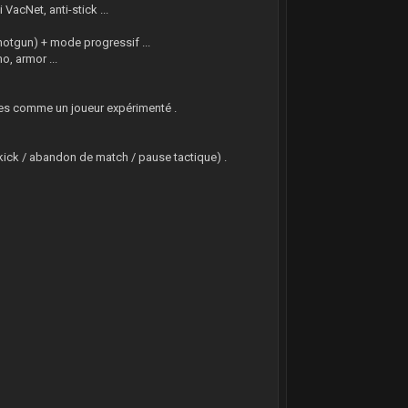
VacNet, anti-stick ...
Shotgun) + mode progressif ...
o, armor ...
ènes comme un joueur expérimenté .
kick / abandon de match / pause tactique) .