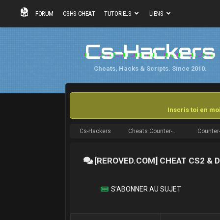
FORUM
CSHS CHEAT
TUTORIELS
LIENS
Cs-Hackers
Cheats, Hacks & Scripts. Since 2010.
Inscris toi en m
Cs-Hackers
Cheats Counter-Strike
Counter-
[REROVED.COM] CHEAT CS2 & D
S’ABONNER AU SUJET