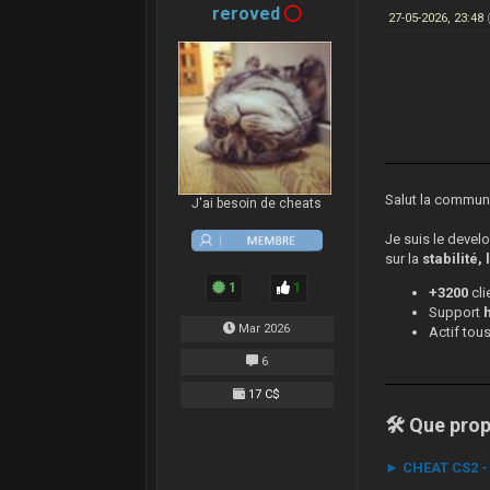
reroved
27-05-2026, 23:48
Salut la commu
J'ai besoin de cheats
Je suis le deve
sur la
stabilité,
1
1
+3200
cl
Support
Mar 2026
Actif tou
6
17 C$
🛠️ Que pro
► CHEAT CS2 - 