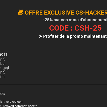
🎁 OFFRE EXCLUSIVE CS-HACKE
-25% sur vos mois d'abonnemen
CODE : CSH-25
➤ Profiter de la promo maintenan
hots:
les
iel :
reroved.com
 :
reroved.com/cs2-cheat/