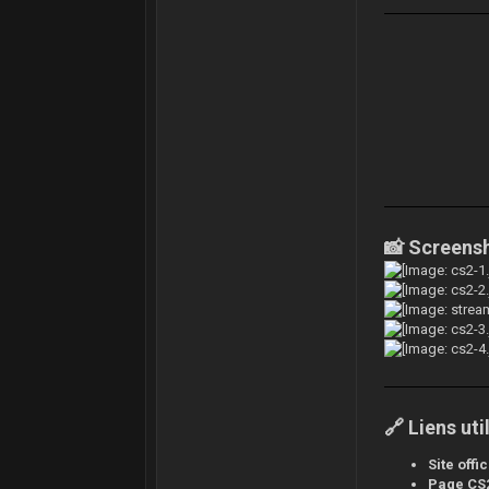
📸 Screens
🔗 Liens uti
Site offic
Page CS2