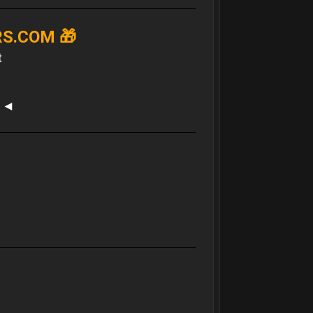
RS.COM 🎁
t
t ◄