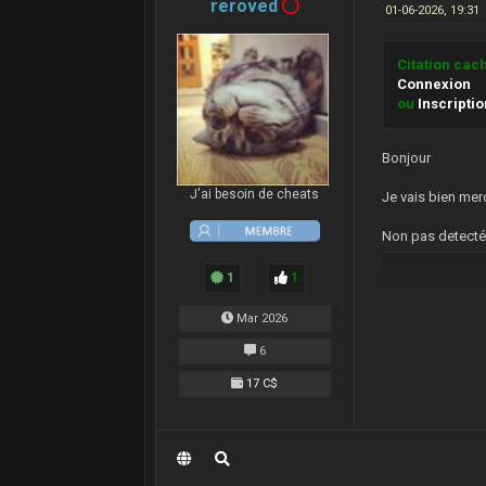
reroved
01-06-2026, 19:31
Citation cac
Connexion
ou
Inscripti
Bonjour
J'ai besoin de cheats
Je vais bien merc
Non pas detecté.
1
1
Mar 2026
6
17 C$