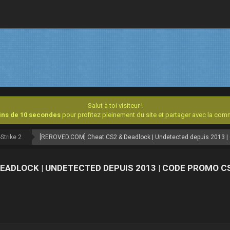
Salut à toi visiteur !
oins de 10 secondes
pour profitez pleinement du site et partager avec la co
Strike 2
EADLOCK | UNDETECTED DEPUIS 2013 | CODE PROMO C