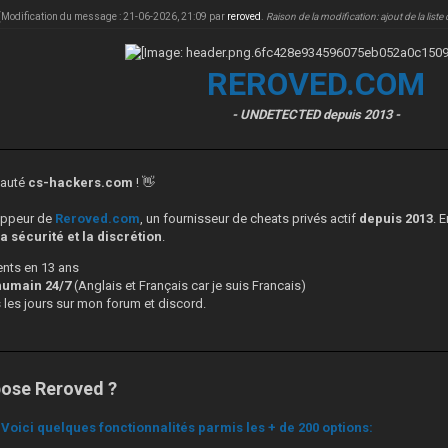
(Modification du message : 21-06-2026, 21:09 par
reroved
.
Raison de la modification: ajout de la lis
REROVED.COM
- UNDETECTED depuis 2013 -
nauté
cs-hackers.com
! 👋
loppeur de
Reroved.com
, un fournisseur de cheats privés actif
depuis 2013
. 
 la sécurité et la discrétion
.
ients en 13 ans
humain 24/7
(Anglais et Français car je suis Francais)
s les jours sur mon forum et discord.
pose Reroved ?
Voici quelques fonctionnalités parmis les + de 200 options: