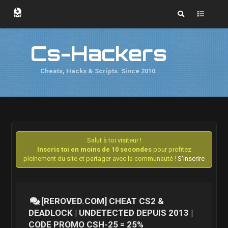
Cs-Hackers
Cheats, Hacks & Scripts. Since 2010.
Salut à toi visiteur !
Inscris toi en moins de 10 secondes
pour profitez
pleinement du site et partager avec la communauté !
S'inscrire
[REROVED.COM] CHEAT CS2 &
DEADLOCK | UNDETECTED DEPUIS 2013 |
CODE PROMO CSH-25 = 25%