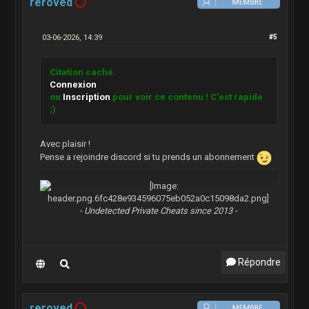
reroved
03-06-2026, 14:39
#5
Citation caché.
Connexion
ou
Inscription
pour voir ce contenu ! C'est rapide
;)
Avec plaisir !
Pense a rejoindre discord si tu prends un abonnement
- Undetected Private Cheats since 2013 -
Répondre
reroved