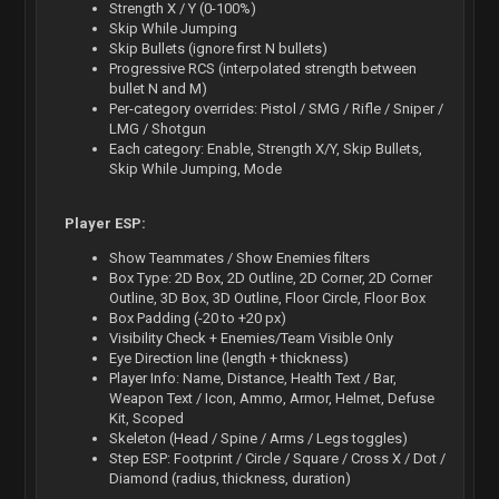
Strength X / Y (0-100%)
Skip While Jumping
Skip Bullets (ignore first N bullets)
Progressive RCS (interpolated strength between
bullet N and M)
Per-category overrides: Pistol / SMG / Rifle / Sniper /
LMG / Shotgun
Each category: Enable, Strength X/Y, Skip Bullets,
Skip While Jumping, Mode
Player ESP:
Show Teammates / Show Enemies filters
Box Type: 2D Box, 2D Outline, 2D Corner, 2D Corner
Outline, 3D Box, 3D Outline, Floor Circle, Floor Box
Box Padding (-20 to +20 px)
Visibility Check + Enemies/Team Visible Only
Eye Direction line (length + thickness)
Player Info: Name, Distance, Health Text / Bar,
Weapon Text / Icon, Ammo, Armor, Helmet, Defuse
Kit, Scoped
Skeleton (Head / Spine / Arms / Legs toggles)
Step ESP: Footprint / Circle / Square / Cross X / Dot /
Diamond (radius, thickness, duration)