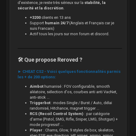
d'existence, je reste très sérieux sur la
stabilité, la
sécurité et la discrétion
.
+3200
clients en 13 ans
Support
humain 24/7
(Anglais et Français car je
suis Francais)
Actif tous les jours sur mon forum et discord.
🛠️ Que propose Reroved ?
► CHEAT CS2 - Voici quelques fonctionnalités parmis
les + de 200 options:
Aimbot
humanisé : FOV configurable, smooth
aléatoire, sélection d'os, courbes anti anti VacNet,
anti-stick ...
Triggerbot
: modes Single / Burst / Auto, délai
randomisé, Hitchance, magnet trigger ...
RCS (Recoil Control System)
: par catégorie
d'arme (Pistol, SMG, Rifle, Sniper, LMG, Shotgun) +
mode progressif ...
Player
: Chams, Glow, 9 styles de box, skeleton,
step ESP, eye direction, HP, armes, ammo, armor ...