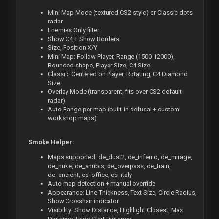
Mini Map Mode (textured CS2-style) or Classic dots
radar
Enemies Only filter
Show C4 + Show Borders
Size, Position X/Y
Mini Map: Follow Player, Range (1500-12000),
Rounded shape, Player Size, C4 Size
Classic: Centered on Player, Rotating, C4 Diamond
Size
Overlay Mode (transparent, fits over CS2 default
radar)
Auto Range per map (built-in defusal + custom
workshop maps)
Smoke Helper:
Maps supported: de_dust2, de_inferno, de_mirage,
de_nuke, de_anubis, de_overpass, de_train,
de_ancient, cs_office, cs_italy
Auto map detection + manual override
Appearance: Line Thickness, Text Size, Circle Radius,
Show Crosshair indicator
Visibility: Show Distance, Highlight Closest, Max
Distance, Fade Start Distance