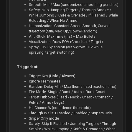
Smooth Min / Max (randomized smoothing per shot)
Safety: skip Jumping Targets / Through Smoke /
While Jumping / Knife & Grenade / If Flashed / While
Reloading / When No Ammo
Humanization: Constant Speed Smooth, Curved
trajectory (Min/Max, Up/Down/Random)
Anti-Stick: Max Time (ms) + Max Bullets
Visualization: Draw FOV (Crosshair / Target)
Spray FOV Expansion (auto-grow FOV while
spraying, target switching)
Triggerbot:
Trigger Key (Hold / Always)
Ignore Teammates
Random Delay Min / Max (humanized reaction time)
Fire Mode: Single / Burst / Auto + Burst Count
Target Hitboxes (Head / Neck / Chest / Stomach /
Pelvis / Arms / Legs)
Hit Chance % (confidence threshold)
Through Walls: Disabled / Enabled / Snipers Only
Sniper Only mode
Safety: Skip If Flashed / Jumping Targets / Through
Smoke / While Jumping / Knife & Grenades / When