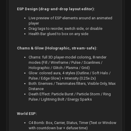
ESP Design (drag-and-drop layout editor):
Live preview of ESP elements around an animated
player
Drag tags to reorder, switch side, or disable
Health Bar glued to box on any side
Chams & Glow (Holographic, stream-safe):
Chams: full 3D player-model coloring, 8 render
modes (Fill / Wireframe / Pulse / Scanlines /
Holographic / Glitch / Plasma / Grid)
Glow: colored aura, 4 styles (Outline / Soft Halo /
Pulse / Edge Glow) + Intensity (0.25x-2x)
Both: Enemies / Teammates filters, Visible Only, Max
Distance
Death Effect: Particle Burst / Particle Storm / Ring
Pulse / Lightning Bolt / Energy Sparks
World ESP:
C4 Bomb: Box, Carrier, Status, Timer (Text or Window
with countdown bar + defuse time)