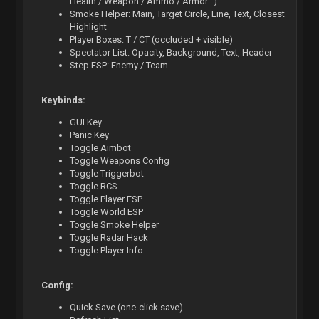
Health / Weapon / Ammo / Armor...)
Smoke Helper: Main, Target Circle, Line, Text, Closest
Highlight
Player Boxes: T / CT (occluded + visible)
Spectator List: Opacity, Background, Text, Header
Step ESP: Enemy / Team
Keybinds:
GUI Key
Panic Key
Toggle Aimbot
Toggle Weapons Config
Toggle Triggerbot
Toggle RCS
Toggle Player ESP
Toggle World ESP
Toggle Smoke Helper
Toggle Radar Hack
Toggle Player Info
Config:
Quick Save (one-click save)