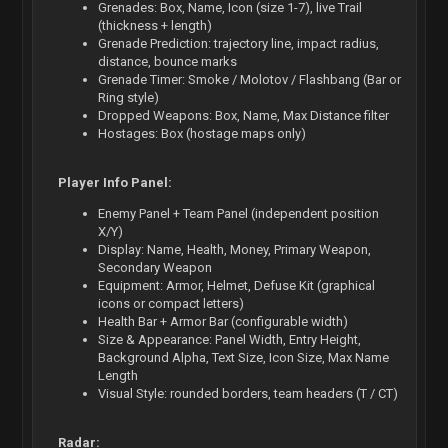
Grenades: Box, Name, Icon (size 1-7), live Trail
(thickness + length)
Grenade Prediction: trajectory line, impact radius,
distance, bounce marks
Grenade Timer: Smoke / Molotov / Flashbang (Bar or
Ring style)
Dropped Weapons: Box, Name, Max Distance filter
Hostages: Box (hostage maps only)
Player Info Panel:
Enemy Panel + Team Panel (independent position
X/Y)
Display: Name, Health, Money, Primary Weapon,
Secondary Weapon
Equipment: Armor, Helmet, Defuse Kit (graphical
icons or compact letters)
Health Bar + Armor Bar (configurable width)
Size & Appearance: Panel Width, Entry Height,
Background Alpha, Text Size, Icon Size, Max Name
Length
Visual Style: rounded borders, team headers (T / CT)
Radar: