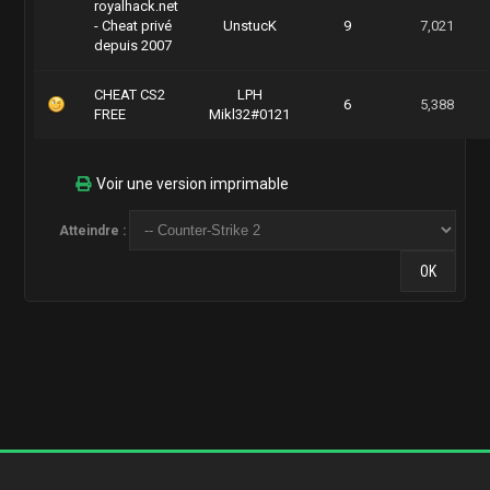
royalhack.net
- Cheat privé
UnstucK
9
7,021
depuis 2007
CHEAT CS2
LPH
6
5,388
FREE
Mikl32#0121
Voir une version imprimable
Atteindre :