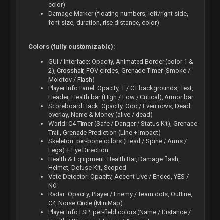
color)
Damage Marker (floating numbers, left/right side,
font size, duration, rise distance, color)
Colors (fully customizable):
GUI / Interface: Opacity, Animated Border (color 1 &
2), Crosshair, FOV circles, Grenade Timer (Smoke /
Molotov / Flash)
Player Info Panel: Opacity, T / CT backgrounds, Text,
Header, Health bar (High / Low / Critical), Armor bar
Scoreboard Hack: Opacity, Odd / Even rows, Dead
overlay, Name & Money (alive / dead)
World: C4 Timer (Safe / Danger / Status Kit), Grenade
Trail, Grenade Prediction (Line + Impact)
Skeleton: per-bone colors (Head / Spine / Arms /
Legs) + Eye Direction
Health & Equipment: Health Bar, Damage flash,
Helmet, Defuse Kit, Scoped
Vote Detector: Opacity, Accent Live / Ended, YES /
NO
Radar: Opacity, Player / Enemy / Team dots, Outline,
C4, Noise Circle (MiniMap)
Player Info ESP: per-field colors (Name / Distance /