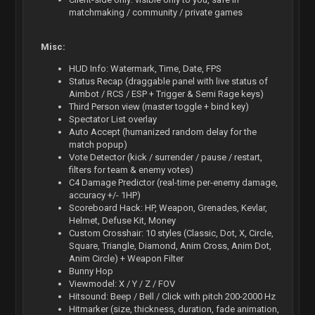
matchmaking / community / private games
Misc:
HUD Info: Watermark, Time, Date, FPS
Status Recap (draggable panel with live status of
Aimbot / RCS / ESP + Trigger & Semi Rage keys)
Third Person view (master toggle + bind key)
Spectator List overlay
Auto Accept (humanized random delay for the
match popup)
Vote Detector (kick / surrender / pause / restart,
filters for team & enemy votes)
C4 Damage Predictor (real-time per-enemy damage,
accuracy +/- 1HP)
Scoreboard Hack: HP, Weapon, Grenades, Kevlar,
Helmet, Defuse Kit, Money
Custom Crosshair: 10 styles (Classic, Dot, X, Circle,
Square, Triangle, Diamond, Anim Cross, Anim Dot,
Anim Circle) + Weapon Filter
Bunny Hop
Viewmodel: X / Y / Z / FOV
Hitsound: Beep / Bell / Click with pitch 200-2000 Hz
Hitmarker (size, thickness, duration, fade animation,