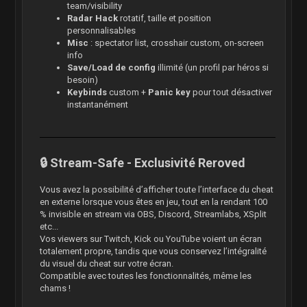
team/visibility
Radar Hack
rotatif, taille et position
personnalisables
Misc
: spectator list, crosshair custom, on-screen
info
Save/Load de config
illimité (un profil par héros si
besoin)
Keybinds
custom +
Panic key
pour tout désactiver
instantanément
🔒 Stream-Safe - Exclusivité Reroved
Vous avez la possibilité d’afficher toute l’interface du cheat
en externe lorsque vous êtes en jeu, tout en la rendant 100
% invisible en stream via OBS, Discord, Streamlabs, XSplit
etc...
Vos viewers sur Twitch, Kick ou YouTube voient un écran
totalement propre, tandis que vous conservez l’intégralité
du visuel du cheat sur votre écran.
Compatible avec toutes les fonctionnalités, même les
chams !