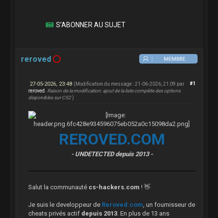
S’ABONNER AU SUJET
reroved
27-05-2026, 23:48
#1
(Modification du message : 21-06-2026, 21:09 par
reroved
.
Raison de la modification: ajout de la liste complète des options
disponibles sur CS2
)
REROVED.COM
- UNDETECTED depuis 2013 -
Salut la communauté
cs-hackers.com
! 👋
Je suis le developpeur de
Reroved.com
, un fournisseur de
cheats privés actif
depuis 2013
. En plus de 13 ans