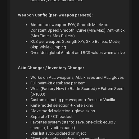
Weapon Config (per-weapon presets):
Aimbot per weapon: FOV, Smooth Min/Max,
Constant Speed Smooth, Curve (Min/Max), Anti-Stick
(Max Time + Max Bullets)
RCS per weapon: Strength X/Y, Skip Bullets, Mode,
Skip While Jumping
Overrides global Aimbot and RCS values when active
Skin Changer / Inventory Changer:
Works on ALL weapons, ALL knives and ALL gloves
Full paint-kit database per item
Wear (Factory New to Battle-Scarred) + Pattern Seed
(0-1000)
Custom nametag per weapon + Reset to Vanilla
Knife model selection + knife skins
Glove model selection + glove skins
Separate T / CT loadout
Favorites system (star to save, one-click equip /
unequip, favorites panel)
Skin list auto-updated on inject
Client-side only: visible only to you, safe in