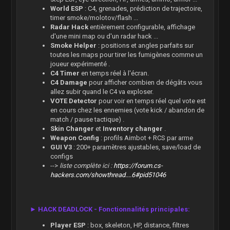
World ESP
: C4, grenades, prédiction de trajectoire,
timer smoke/molotov/flash ...
Radar Hack
entièrement configurable, affichage
d'une mini map ou d'un radar hack ...
Smoke Helper
: positions et angles parfaits sur
toutes les maps pour tirer les fumigènes comme un
joueur expérimenté .
C4 Timer
en temps réel à l'écran.
C4 Damage
pour afficher combien de dégâts vous
allez subir quand le C4 va exploser.
VOTE Detector
pour voir en temps réel quel vote est
en cours chez les ennemies (vote kick / abandon de
match / pause tactique) .
Skin Changer
et
Inventory changer
.
Weapon Config
: profils Aimbot + RCS par arme
GUI V3
: 200+ paramètres ajustables, save/load de
configs
-->
liste complète ici :
https://forum.cs-
hackers.com/showthread....6#pid51046
► HACK DEADLOCK - Fonctionnalités principales:
Player ESP
: box, skeleton, HP, distance, filtres