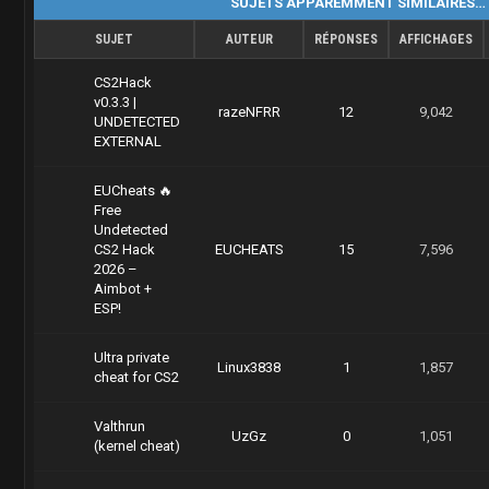
SUJETS APPAREMMENT SIMILAIRES…
SUJET
AUTEUR
RÉPONSES
AFFICHAGES
CS2Hack
v0.3.3 |
razeNFRR
12
9,042
UNDETECTED
EXTERNAL
EUCheats 🔥
Free
Undetected
CS2 Hack
EUCHEATS
15
7,596
2026 –
Aimbot +
ESP!
Ultra private
Linux3838
1
1,857
cheat for CS2
Valthrun
UzGz
0
1,051
(kernel cheat)