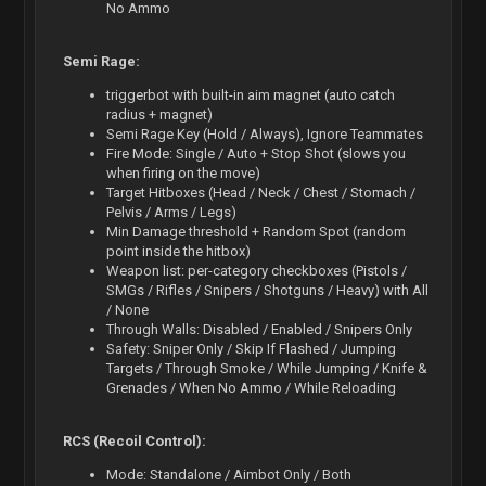
No Ammo
Semi Rage:
triggerbot with built-in aim magnet (auto catch
radius + magnet)
Semi Rage Key (Hold / Always), Ignore Teammates
Fire Mode: Single / Auto + Stop Shot (slows you
when firing on the move)
Target Hitboxes (Head / Neck / Chest / Stomach /
Pelvis / Arms / Legs)
Min Damage threshold + Random Spot (random
point inside the hitbox)
Weapon list: per-category checkboxes (Pistols /
SMGs / Rifles / Snipers / Shotguns / Heavy) with All
/ None
Through Walls: Disabled / Enabled / Snipers Only
Safety: Sniper Only / Skip If Flashed / Jumping
Targets / Through Smoke / While Jumping / Knife &
Grenades / When No Ammo / While Reloading
RCS (Recoil Control):
Mode: Standalone / Aimbot Only / Both