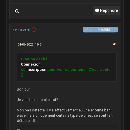
Répondre
reroved
01-06-2026, 19:31
#3
Citation caché.
Connexion
ou
Inscription
pour voir ce contenu ! C'est rapide
;)
Bonjour
Je vais bien merci et toi?
Non pas detecté. Il y a effectivement eu une énorme ban
wave mais uniquement certains type de cheat se sont fait
détecter 👍🏻