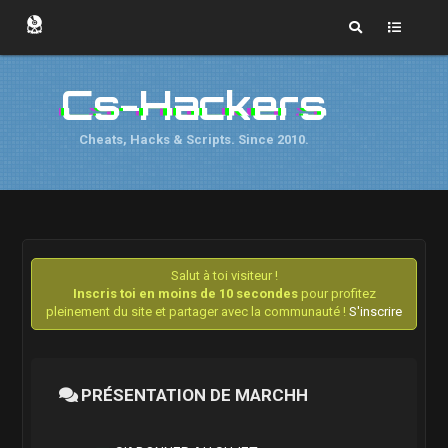
Cs-Hackers
Cheats, Hacks & Scripts. Since 2010.
Salut à toi visiteur !
Inscris toi en moins de 10 secondes
pour profitez
pleinement du site et partager avec la communauté !
S'inscrire
PRÉSENTATION DE MARCHH