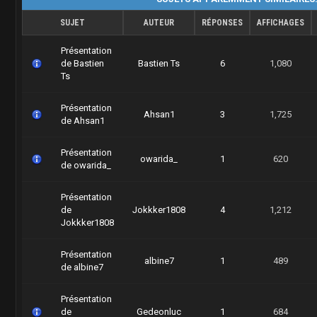
SUJET
AUTEUR
RÉPONSES
AFFICHAGES
Présentation
de Bastien
Bastien Ts
6
1,080
Ts
Présentation
Ahsan1
3
1,725
de Ahsan1
Présentation
owarida_
1
620
de owarida_
Présentation
de
Jokkker1808
4
1,212
Jokkker1808
Présentation
albine7
1
489
de albine7
Présentation
de
Gedeonluc
1
684