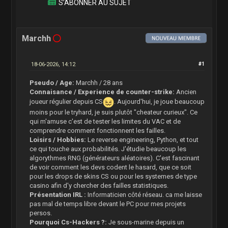
S’ABONNER AU SUJET
Marchh
18-06-2026, 14:12
#1
Pseudo / Age:
Marchh / 28 ans
Connaisance / Experience de counter-strike:
Ancien
joueur régulier depuis CS
. Aujourd'hui, je joue beaucoup
moins pour le tryhard, je suis plutôt "cheateur curieux". Ce
qui m'amuse c'est de tester les limites du VAC et de
comprendre comment fonctionnent les failles.
Loisirs / Hobbies:
Le reverse engineering, Python, et tout
ce qui touche aux probabilités. J'étudie beaucoup les
algorythmes RNG (générateurs aléatoires). C'est fascinant
de voir comment les devs codent le hasard, que ce soit
pour les drops de skins CS ou pour les systemes de type
casino afin d'y chercher des failles statistiques.
Présentation IRL :
Informaticien côté réseau. ca me laisse
pas mal de temps libre devant le PC pour mes projets
persos.
Pourquoi Cs-Hackers ?:
Je sous-marine depuis un