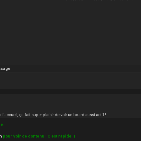
ssage
 l'accueil, ça fait super plaisir de voir un board aussi actif !
hé.
on
pour voir ce contenu ! C'est rapide ;)