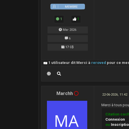
1
1
Mar 2026
6
17 C$
1 utilisateur dit Merci à
reroved
pour ce me
Marchh
22-06-2026, 11:42
Merci à tous pour
Citation cac
Connexion
ou
Inscripti