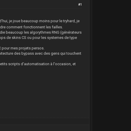
#1
d'hui, je joue beaucoup moins pour le tryhard, je
ndre comment fonctionnent les failles.
'étudie beaucoup les algorythmes RNG (générateurs
drops de skins CS ou pour les systemes de type
PC pour mes projets persos.
hitecture des bypass avec des gens qui touchent
etits scripts d'automatisation à l'occasion, et