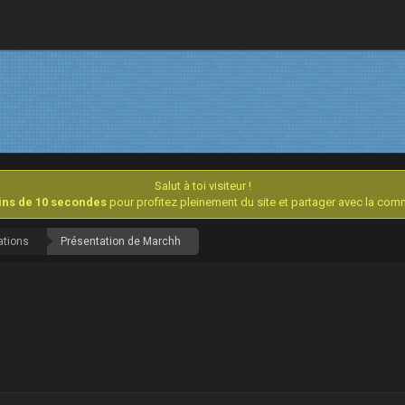
Salut à toi visiteur !
oins de 10 secondes
pour profitez pleinement du site et partager avec la co
ations
Présentation de Marchh