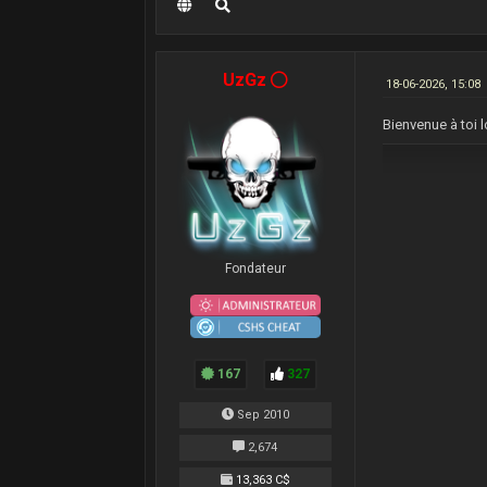
UzGz
18-06-2026, 15:08
Bienvenue à toi 
Fondateur
167
327
Sep 2010
2,674
13,363 C$