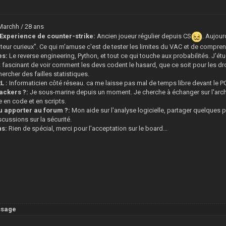
Marchh / 28 ans
Experience de counter-strike:
Ancien joueur régulier depuis CS
. Aujour
ateur curieux". Ce qui m'amuse c'est de tester les limites du VAC et de compre
es:
Le reverse engineering, Python, et tout ce qui touche aux probabilités. J
st fascinant de voir comment les devs codent le hasard, que ce soit pour les 
hercher des failles statistiques.
L :
Informaticien côté réseau. ca me laisse pas mal de temps libre devant le 
ackers ?:
Je sous-marine depuis un moment. Je cherche à échanger sur l'arc
le en code et en scripts.
 apporter au forum ?:
Mon aide sur l'analyse logicielle, partager quelques p
scussions sur la sécurité.
ns:
Rien de spécial, merci pour l'acceptation sur le board...
ssage