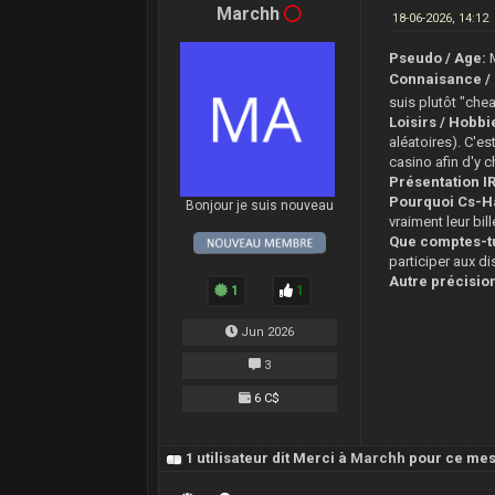
Marchh
18-06-2026, 14:12
Pseudo / Age:
Connaisance / 
suis plutôt "che
Loisirs / Hobbi
aléatoires). C'e
casino afin d'y c
Présentation IR
Pourquoi Cs-H
Bonjour je suis nouveau
vraiment leur bil
Que comptes-tu
participer aux di
Autre précisio
1
1
Jun 2026
3
6 C$
1 utilisateur dit Merci à
Marchh
pour ce me