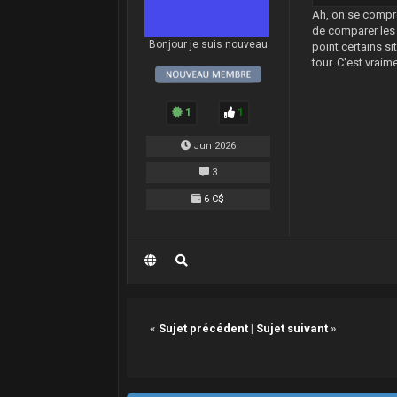
Ah, on se compr
de comparer les 
Bonjour je suis nouveau
point certains si
tour. C'est vraim
1
1
Jun 2026
3
6 C$
«
Sujet précédent
|
Sujet suivant
»