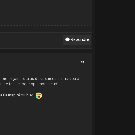
Répondre
#3
au pro, si jamais tu as des astuces d'infras ou de
in de fouiller pour opti mon setup).
a t'a inspiré ou bien