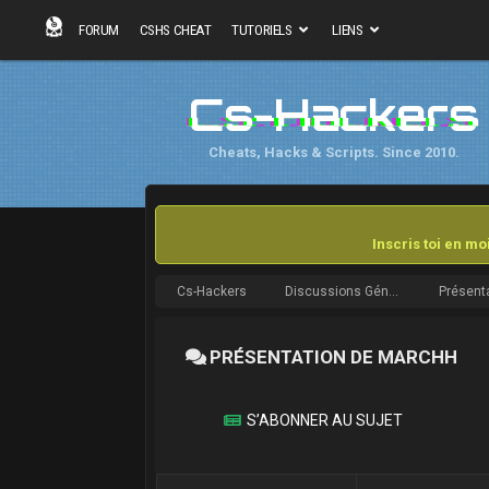
FORUM
CSHS CHEAT
TUTORIELS
LIENS
Cs-Hackers
Cheats, Hacks & Scripts. Since 2010.
Inscris toi en m
Cs-Hackers
Discussions Générales
Présent
PRÉSENTATION DE MARCHH
S’ABONNER AU SUJET