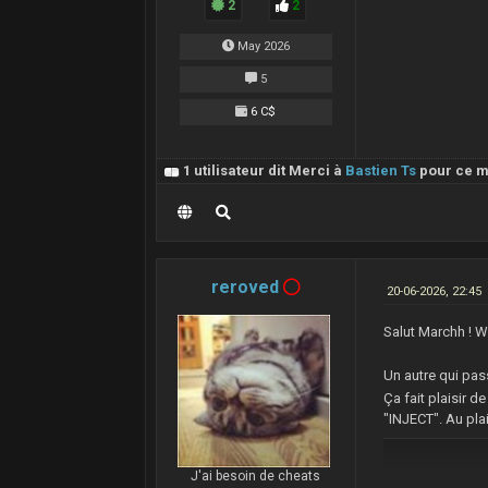
2
2
May 2026
5
6 C$
1 utilisateur dit Merci à
Bastien Ts
pour ce 
reroved
20-06-2026, 22:45
Salut Marchh ! 
Un autre qui pas
Ça fait plaisir 
"INJECT". Au pla
J'ai besoin de cheats