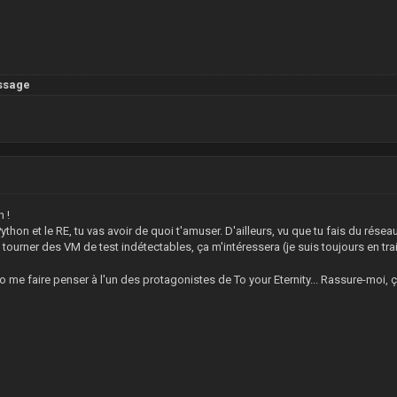
ssage
 !
Python et le RE, tu vas avoir de quoi t'amuser. D'ailleurs, vu que tu fais du rése
tourner des VM de test indétectables, ça m'intéressera (je suis toujours en tra
 me faire penser à l'un des protagonistes de To your Eternity... Rassure-moi, ç