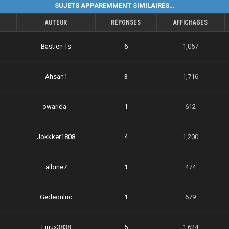
SUJETS APPAREMMENT SIMILAIRES…
AUTEUR
RÉPONSES
AFFICHAGES
Bastien Ts
6
1,057
Ahsan1
3
1,716
owarida_
1
612
Jokkker1808
4
1,200
albine7
1
474
Gedeonluc
1
679
Linux3838
5
1,624