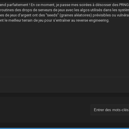
end parfaitement ! En ce moment, je passe mes soirées à désosser des PRN
routines des drops de serveurs de jeux avec les algos utilisés dans les systèm
tes de jeux d'argent ont des "seeds" (graines aléatoires) prévisibles ou vulnéra
ent le meilleur terrain de jeu pour s'entraîner au reverse engineering.