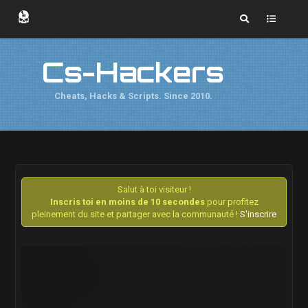
Cs-Hackers
Cheats, Hacks & Scripts. Since 2010.
Salut à toi visiteur !
Inscris toi en moins de 10 secondes
pour profitez
pleinement du site et partager avec la communauté !
S'inscrire