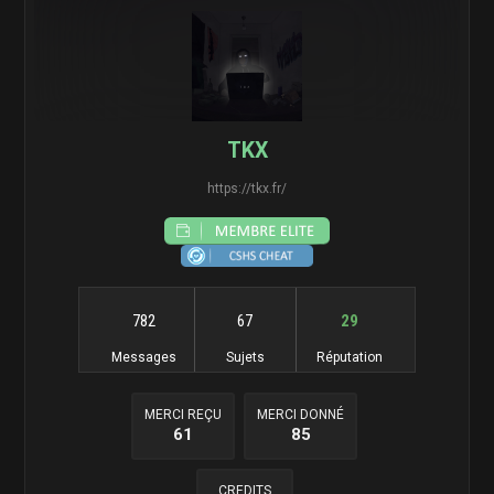
TKX
https://tkx.fr/
782
67
29
Messages
Sujets
Réputation
MERCI REÇU
MERCI DONNÉ
61
85
CREDITS