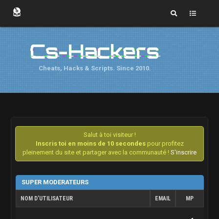
Cs-Hackers
Cheats, Hacks & Scripts. Since 2010.
Salut à toi visiteur !
Inscris toi en moins de 10 secondes
pour profitez
pleinement du site et partager avec la communauté !
S'inscrire
SUPER MODERATEURS
NOM D’UTILISATEUR
EMAIL
MP