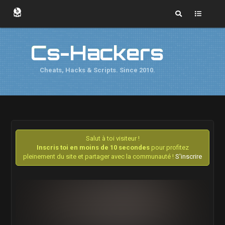
Cs-Hackers
Cheats, Hacks & Scripts. Since 2010.
Salut à toi visiteur !
Inscris toi en moins de 10 secondes
pour profitez
pleinement du site et partager avec la communauté !
S'inscrire