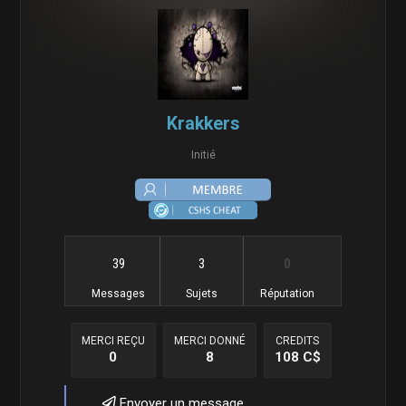
Krakkers
Initié
39
3
0
Messages
Sujets
Réputation
MERCI REÇU
MERCI DONNÉ
CREDITS
0
8
108 C$
Envoyer un message