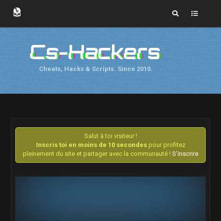
Cs-Hackers
Cheats, Hacks & Scripts. Since 2010.
Salut à toi visiteur !
Inscris toi en moins de 10 secondes
pour profitez
pleinement du site et partager avec la communauté !
S'inscrire