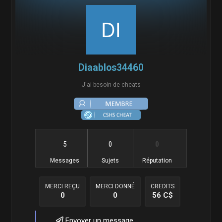
Diaablos34460
J'ai besoin de cheats
5
0
0
Messages
Sujets
Réputation
MERCI REÇU
MERCI DONNÉ
CREDITS
0
0
56 C$
Envoyer un message