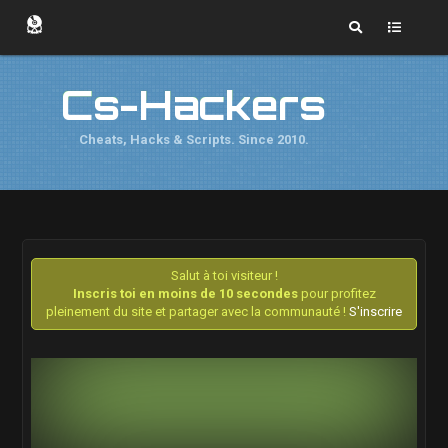
Cs-Hackers
Cheats, Hacks & Scripts. Since 2010.
Salut à toi visiteur !
Inscris toi en moins de 10 secondes
pour profitez
pleinement du site et partager avec la communauté !
S'inscrire