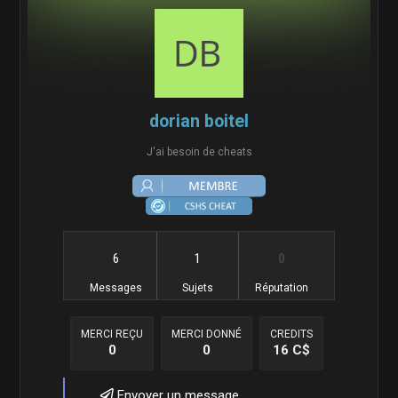
dorian boitel
J'ai besoin de cheats
6
1
0
Messages
Sujets
Réputation
MERCI REÇU
MERCI DONNÉ
CREDITS
0
0
16 C$
Envoyer un message