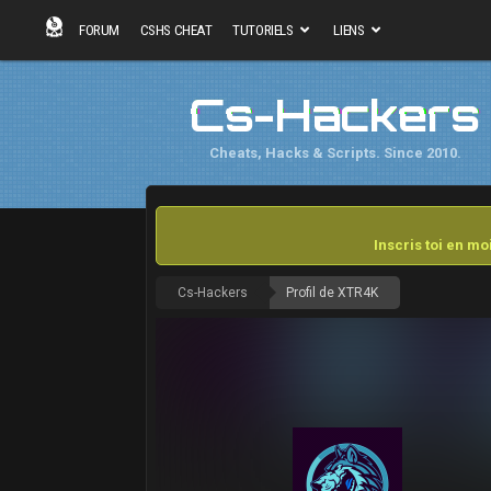
FORUM
CSHS CHEAT
TUTORIELS
LIENS
Cs-Hackers
Cheats, Hacks & Scripts. Since 2010.
Inscris toi en m
Cs-Hackers
Profil de XTR4K