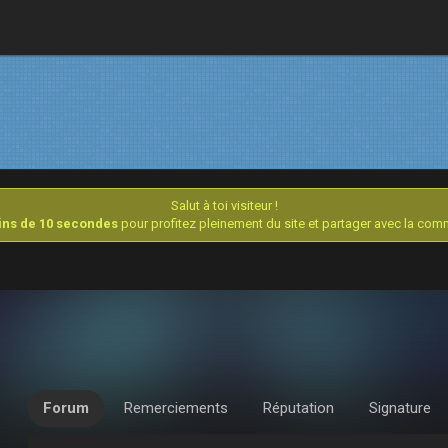
Salut à toi visiteur !
oins de 10 secondes
pour profitez pleinement du site et partager avec la co
Forum
Remerciements
Réputation
Signature