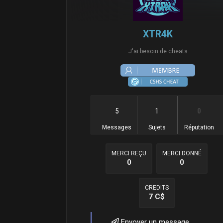
XTR4K
J'ai besoin de cheats
5
1
0
Messages
Sujets
Réputation
MERCI REÇU
MERCI DONNÉ
0
0
CREDITS
7 C$
Envoyer un message