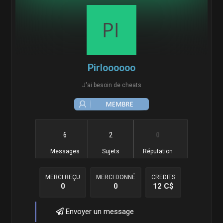
Pirloooooo
J'ai besoin de cheats
6
2
0
Messages
Sujets
Réputation
MERCI REÇU
MERCI DONNÉ
CREDITS
0
0
12 C$
Envoyer un message