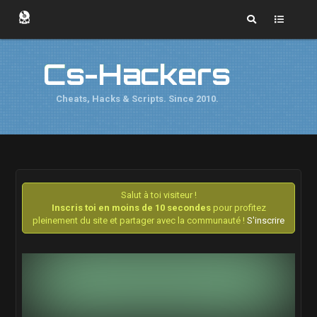
Cs-Hackers
Cheats, Hacks & Scripts. Since 2010.
Salut à toi visiteur !
Inscris toi en moins de 10 secondes
pour profitez
pleinement du site et partager avec la communauté !
S'inscrire