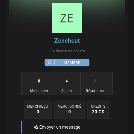
Zencheat
J'ai besoin de cheats
8
4
0
Messages
Sujets
Réputation
MERCI REÇU
MERCI DONNÉ
CREDITS
0
0
30 C$
Envoyer un message