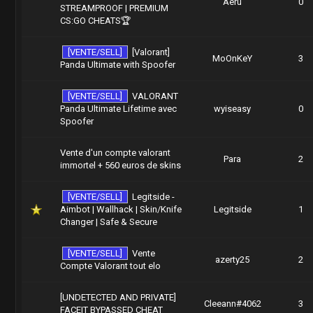
Aeru
0
STREAMPROOF | PREMIUM
CS:GO CHEATS🏆
[VENTE/SELL]
[Valorant]
MoOnKeY
3
Panda Ultimate with Spoofer
[VENTE/SELL]
VALORANT
Panda Ultimate Lifetime avec
wyiseasy
0
Spoofer
Vente d'un compte valorant
Para
2
immortel + 560 euros de skins
[VENTE/SELL]
Legitside -
Aimbot | Wallhack | Skin/Knife
Legitside
1
Changer | Safe & Secure
[VENTE/SELL]
Vente
azerty25
2
Compte Valorant tout elo
[UNDETECTED AND PRIVATE]
Cleeann#4062
3
FACEIT BYPASSED CHEAT