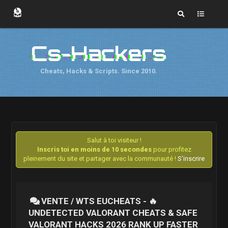
Cs-Hackers
Cheats, Hacks & Scripts. Since 2010.
Salut à toi visiteur !
Inscris toi en moins de 10 secondes
pour profitez
pleinement du site et partager avec la communauté !
S'inscrire
VENTE / WTS EUCHEATS - 🔥
UNDETECTED VALORANT CHEATS & SAFE
VALORANT HACKS 2026 RANK UP FASTER