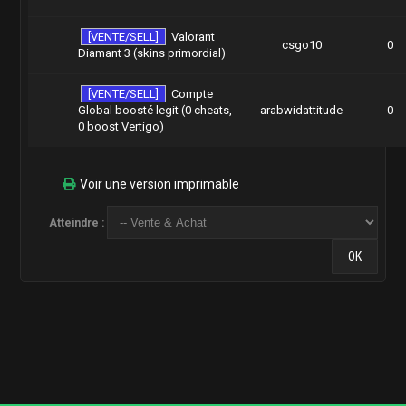
[VENTE/SELL]
Valorant
csgo10
0
Diamant 3 (skins primordial)
[VENTE/SELL]
Compte
Global boosté legit (0 cheats,
arabwidattitude
0
0 boost Vertigo)
Voir une version imprimable
Atteindre :